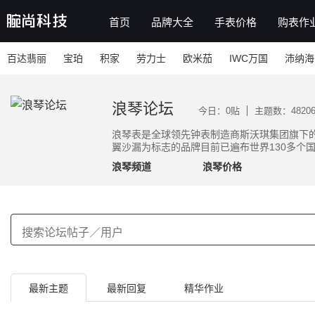
首页
品牌大全
手表价格
购表作
百达翡丽
宝珀
积家
劳力士
欧米茄
IWC万国
沛纳海
浪琴论坛
今日：0贴
主题数：48206
浪琴表是全球领先钟表制造商斯沃琪集团旗下
翼沙漏为标志的品牌目前已遍布世界130多个
浪琴频道
浪琴价格
最新主题
最新回复
精华作业