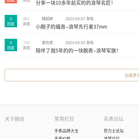
回复
浏览
分享一块10多年前买的的浪琴名匠！
0
861
韓超群
2023-03-07 发帖
回复
浏览
小腕子的福音--浪琴先行者37mm
0
744
面包君
2023-03-03 发帖
回复
浏览
陪伴了我5年的的一块腕表--浪琴军旗！
加载更
关于腕尚
常用栏目
名表论坛
手表品牌大全
劳力士论坛
手表价格
浪琴论坛