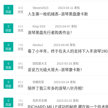
0
810
Steven2023
2023-04-11 发帖
回复
浏览
人生第一枚机械表--浪琴黑盘康卡斯
0
819
King-SSS
2023-04-07 发帖
回复
浏览
浪琴黑盘先行者购表作业！
0
748
Alexliu1
2023-04-06 发帖
回复
浏览
看了小半年，终于在夫人的支持下入手浪琴19
0
881
田田是大王
2023-03-25 发帖
回复
浏览
妥妥万元级大哥大--浪琴康卡斯！
0
813
坦格利安
2023-03-24 发帖
回复
浏览
陪伴了我三年多的浪琴八针月相！
0
761
花折亦无情
2023-03-22 发帖
回复
浏览
RICHARD MILLE成功的秘密 藏在每一个技术