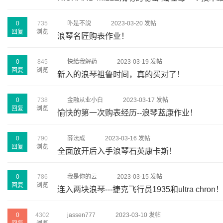
0
735
卟是不説
2023-03-20 发帖
回复
浏览
浪琴名匠购表作业！
0
845
快給我解药
2023-03-19 发帖
回复
浏览
新入的浪琴祖鲁时间，真的买对了！
0
738
金融从业小白
2023-03-17 发帖
回复
浏览
愉快的第一次购表经历--浪琴蓝康作业！
0
790
薛法成
2023-03-16 发帖
回复
浏览
全面放开后入手浪琴石英康卡斯！
0
786
我是你的云
2023-03-15 发帖
回复
浏览
连入两块浪琴---捷克飞行员1935和ultra chron
0
4302
jassen777
2023-03-10 发帖