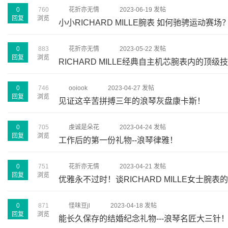
0
760
花折亦无情
2023-06-19 发帖
回复
浏览
小小RICHARD MILLE腕表 如何驰骋运动赛场
0
883
花折亦无情
2023-05-22 发帖
回复
浏览
RICHARD MILLE经典自主机芯腕表内的顶级
0
746
ooiook
2023-04-27 发帖
回复
浏览
见证这辛苦拼搏三年的浪琴灰盘康卡斯！
0
705
虔诚是朵花
2023-04-24 发帖
回复
浏览
工作后的第一份礼物--浪琴律雅！
0
751
花折亦无情
2023-04-21 发帖
回复
浏览
优雅永不过时！谈RICHARD MILLE女士腕
0
871
怪味豆jl
2023-04-18 发帖
回复
浏览
能长久保存的结婚纪念礼物---浪琴名匠大三针