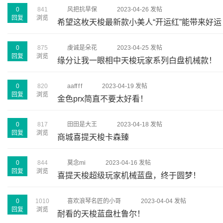
0
841
风把抗旱保
2023-04-26 发帖
回复
浏览
希望这枚天梭最新款小美人“开运红”能带来好运
0
875
虔诚是朵花
2023-04-25 发帖
回复
浏览
缘分让我一眼相中天梭玩家系列白盘机械款！
0
820
aaff f f
2023-04-19 发帖
回复
浏览
金色prx简直不要太好看！
0
817
田田是大王
2023-04-18 发帖
回复
浏览
商城喜提天梭卡森臻
0
844
莫念mi
2023-04-16 发帖
回复
浏览
喜提天梭超级玩家机械蓝盘，终于圆梦！
0
1010
喜欢浪琴名匠的小哥
2023-04-04 发帖
回复
浏览
耐看的天梭蓝盘杜鲁尔！