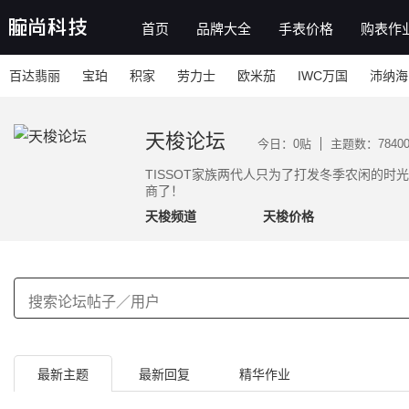
首页
品牌大全
手表价格
购表作
百达翡丽
宝珀
积家
劳力士
欧米茄
IWC万国
沛纳海
天梭论坛
今日：0贴
主题数：78400
TISSOT家族两代人只为了打发冬季农闲的
商了！
天梭频道
天梭价格
最新主题
最新回复
精华作业