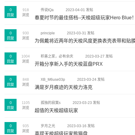
0
918
传说tQa
2023-04-01 发帖
回复
浏览
春夏时节的最佳搭档--天梭超级玩家Hero Blue
0
930
principle
2023-03-31 发帖
回复
浏览
为佩戴将近两年的天梭风度更换表壳表带和贴
0
1004
积善之家，必有余庆
2023-03-27 发帖
回复
浏览
开箱分享新入手的天梭蓝盘PRX
0
848
XB_M6use03p
2023-03-24 发帖
回复
浏览
满是岁月痕迹的天梭力洛克
0
1105
孤独的寂寞s
2023-03-23 发帖
回复
浏览
超值的天梭超级玩家
0
935
岁月之光
2023-03-16 发帖
回复
浏览
喜提天梭超级玩家熊猫盘