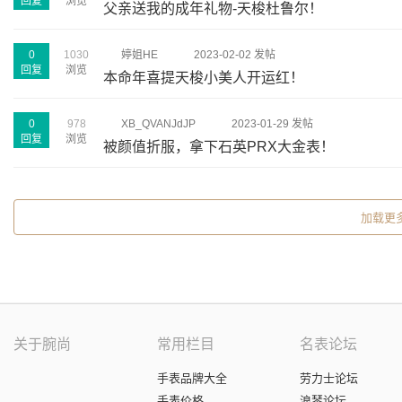
回复
浏览
父亲送我的成年礼物-天梭杜鲁尔！
0
1030
婷姐HE
2023-02-02 发帖
回复
浏览
本命年喜提天梭小美人开运红！
0
978
XB_QVANJdJP
2023-01-29 发帖
回复
浏览
被颜值折服，拿下石英PRX大金表！
加载更
关于腕尚
常用栏目
名表论坛
手表品牌大全
劳力士论坛
手表价格
浪琴论坛