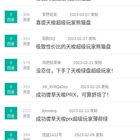
0
996
安然初支
2023-03-07 发帖
回复
浏览
喜提天梭超级玩家熊猫盘
0
914
阳阳SQ
2023-02-27 发帖
回复
浏览
极致性价比的天梭超级玩家熊猫盘
0
978
风把抗旱保
2023-02-21 发帖
回复
浏览
没忍住，下手了天梭绿盘超级玩家！
0
920
XB_8V8QaZeu
2023-02-20 发帖
回复
浏览
成功拔草天梭PRX，可算舒坦了！
0
1072
lijinming
2023-02-13 发帖
回复
浏览
成功拔草天梭prx超级玩家薄荷绿
0
849
怪盗1412号
2023-02-09 发帖