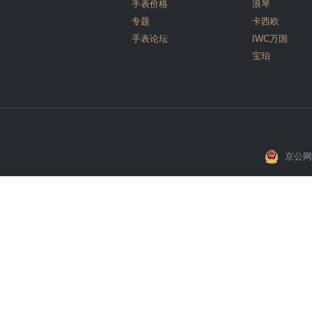
手表价格
浪琴
专题
卡西欧
手表论坛
IWC万国
宝珀
京公网安