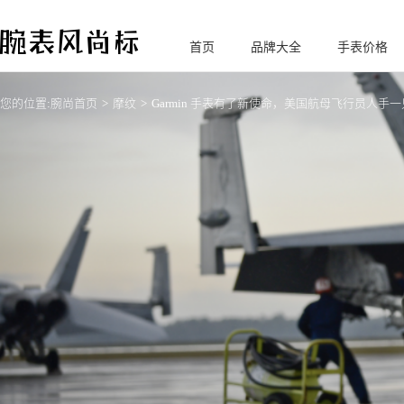
首页
品牌大全
手表价格
腕
表风尚标
您的位置:
腕尚首页
摩纹
Garmin 手表有了新使命，美国航母飞行员人手一