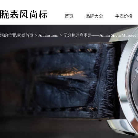
首页
品牌大全
手表价格
腕
表风尚标
您的位置:
腕尚首页
Arminstrom
学好物理真重要——Armin Strom Mirrored 