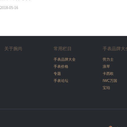
2018-05-16
关于腕尚
常用栏目
手表品牌大
手表品牌大全
劳力士
手表价格
浪琴
专题
卡西欧
手表论坛
IWC万国
宝珀