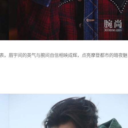
d智能触屏腕表，眉宇间的英气与腕间自信相映成辉，点亮摩登都市的暗夜魅