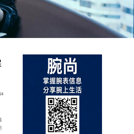
屏
54
触
尽