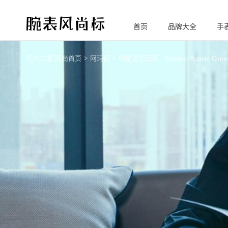
首页
品牌大全
手
腕
表风尚标
您的位置:
腕尚首页
阿玛尼
明星造型百变，Emporio Armani C