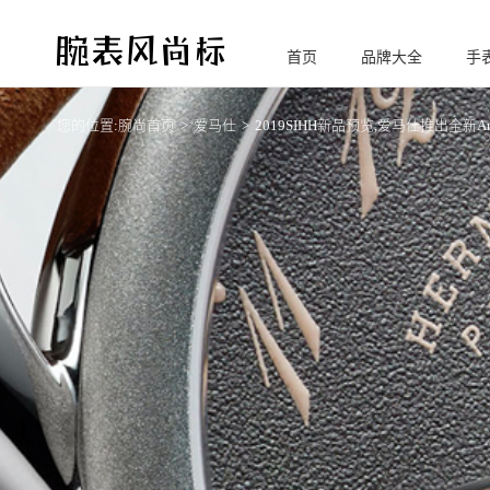
首页
品牌大全
手
腕
表风尚标
您的位置:
腕尚首页
爱马仕
2019SIHH新品预览,爱马仕推出全新Ar