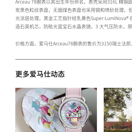
Arceau 78腕表以其出生年份命名，表壳采用316L
炭黑色粒纹表盘，无烟煤色表盘也采用钢和喷砂处理，但表面更
光涂层处理，黑金工艺指针经乳黄色Super-LumiNova®
造石英机芯，防眩光蓝宝石水晶表镜，3 大气压防水，原色B
价格方面，爱马仕Arceau78腕表的售价为3150瑞士法
更多爱马仕动态