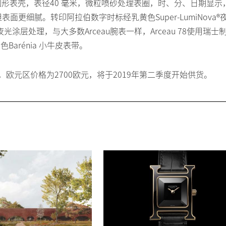
 精钢圆形表壳，表径40 毫米，微粒喷砂处理表圈，时、分、日期显示
细腻。转印阿拉伯数字时标经乳黄色Super-LumiNova®
 夜光涂层处理，与大多数Arceau腕表一样，Arceau 78使用瑞士
arénia 小牛皮表带。
郎，欧元区价格为2700欧元，将于2019年第二季度开始供货。