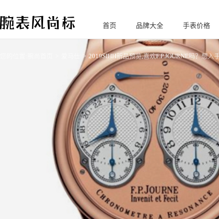
首页
品牌大全
手表价格
腕
表风尚标
您的位置:
腕尚首页
爱马仕
2019SIHH新品预览,喜欢F.P.JOURNE吗