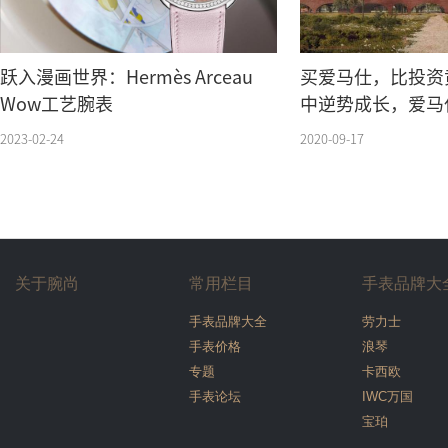
跃入漫画世界：Hermès Arceau
买爱马仕，比投资
Wow工艺腕表
中逆势成长，爱马仕
设第20个法国皮
2023-02-24
2020-09-17
关于腕尚
常用栏目
手表品牌大
手表品牌大全
劳力士
手表价格
浪琴
专题
卡西欧
手表论坛
IWC万国
宝珀