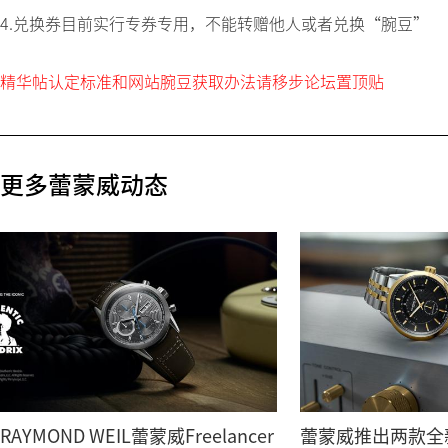
4.兑换券目前实行专券专用，不能转赠他人或者兑换“腕豆”
精华帖认定标准和网站腕豆获取办法请移步论坛置顶贴
更多蕾蒙威动态
RAYMOND WEIL蕾蒙威Freelancer
蕾蒙威推出两款全