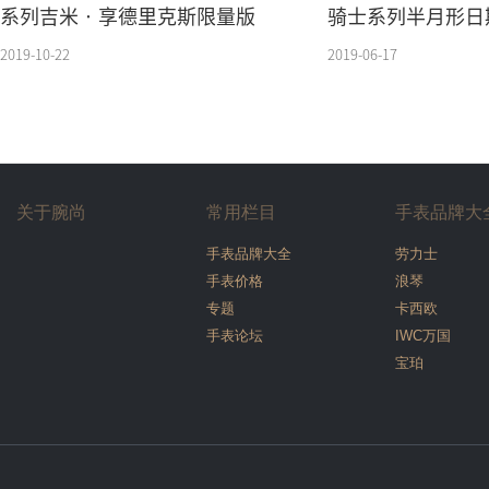
系列吉米 · 享德里克斯限量版
骑士系列半月形日
2019-10-22
2019-06-17
关于腕尚
常用栏目
手表品牌大
手表品牌大全
劳力士
手表价格
浪琴
专题
卡西欧
手表论坛
IWC万国
宝珀