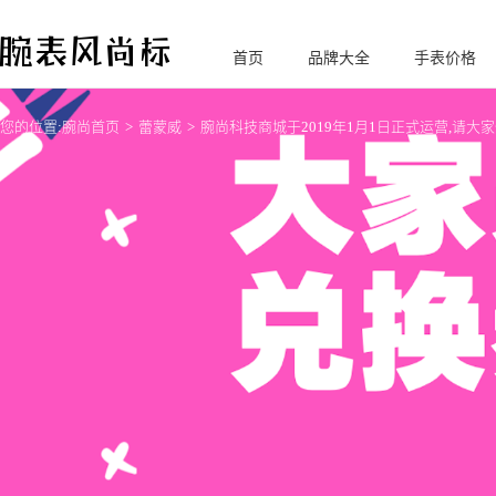
首页
品牌大全
手表价格
腕
表风尚标
您的位置:
腕尚首页
蕾蒙威
腕尚科技商城于2019年1月1日正式运营,请