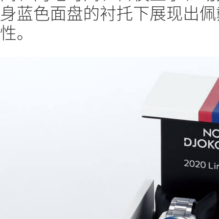
身蓝色面盘的衬托下展现出佩
性。