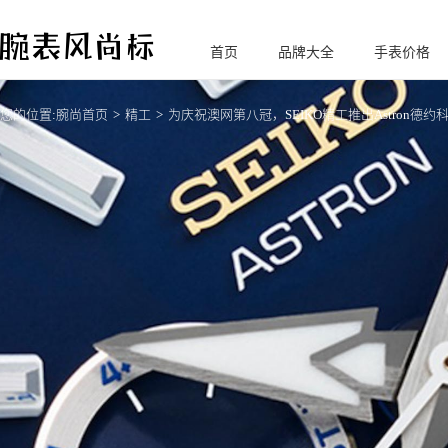
首页
品牌大全
手表价格
腕
表风尚标
您的位置:
腕尚首页
精工
为庆祝澳网第八冠，SEIKO精工推出Astron德