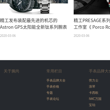
精工发布装配最先进的机芯的
精工PRESAGE
Astron GPS太阳能全新钛系列腕表
工作室《 Porco 
版腕表
2020-03-06
2020-03-06
关于腕尚
常用栏目
手表品牌大
手表品牌大全
劳力士
手表价格
浪琴
专题
卡西欧
手表论坛
IWC万国
宝珀