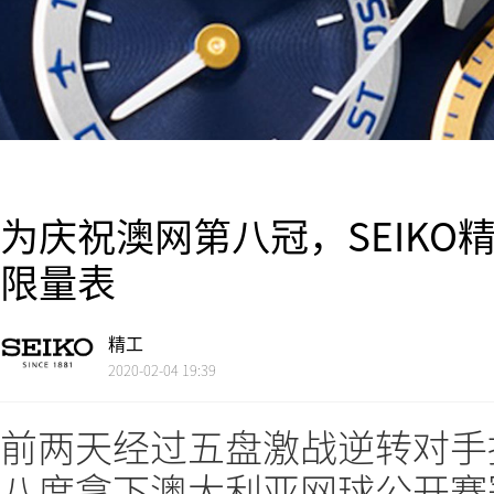
为庆祝澳网第八冠，SEIKO精
限量表
精工
2020-02-04 19:39
前两天经过五盘激战逆转对手提姆（
八度拿下澳大利亚网球公开赛