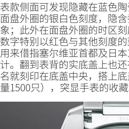
表款侧面可发现隐藏在蓝色陶
面盘外圈的银白色刻度，隐含
象；此外在面盘外圈的时区刻度
数字特别以红色与其他刻度的蓝
用来借指塞尔维亚首都及日本
计。翻到表背的实底盖上也还
名就刻印在底盖中央，搭上底
量1500只），突显手表的收