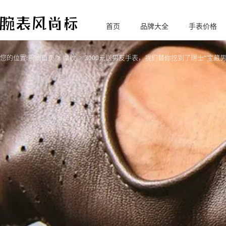
首页
品牌大全
手表价格
腕
表风尚标
您的位置:
腕尚首页
摩纹
3000元送男友手表，我们替你挖到了瑞士“宝藏男