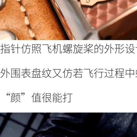
指针仿照飞机螺旋桨的外形设
外围表盘纹又仿若飞行过程中
“颜”值很能打