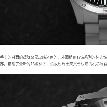
手表的背面的螺旋桨是虚线篆刻的，外圈镌刻有该系列的标志性
部，搭载了全新的13型机芯，这枚经瑞士天文台认证的机芯是首次