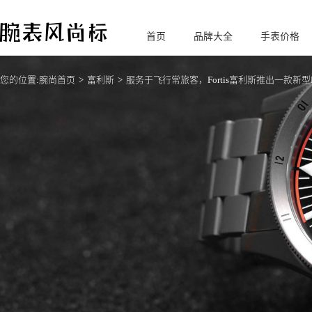
首页
品牌大全
手表价格
腕
表风尚标
您的位置:
腕尚首页
富利斯
服务于飞行常旅客，Fortis富利斯推出一款新型F-43