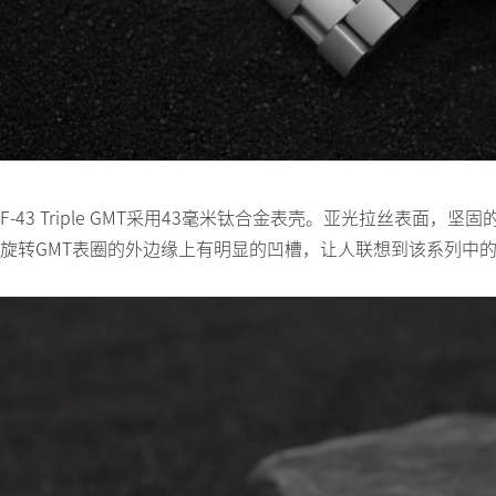
F-43 Triple GMT采用43毫米钛合金表壳。亚光拉丝表
旋转GMT表圈的外边缘上有明显的凹槽，让人联想到该系列中的同