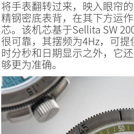
将手表翻转过来，映入眼帘的
精钢密底表背，在其下方运作着的
芯。该机芯基于Sellita SW
很可靠，其摆频为4Hz，可提
时分秒和日期显示之外，它还
够更为准确。