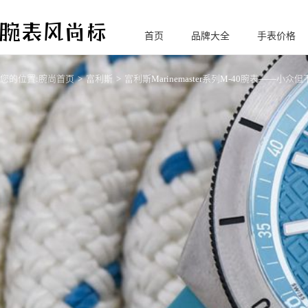
首页
品牌大全
手表价格
腕
表风尚标
您的位置:
腕尚首页
富利斯
富利斯Marinemaster系列M-40腕表——小