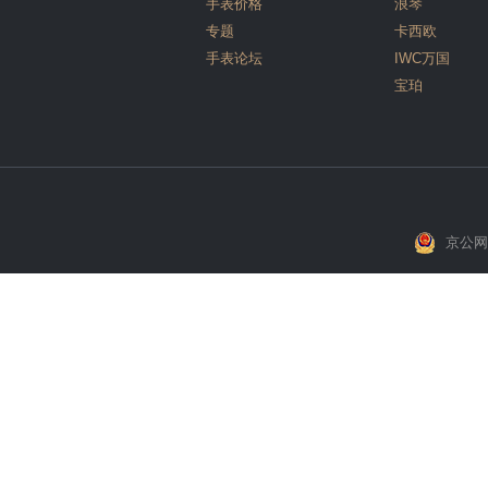
手表价格
浪琴
专题
卡西欧
手表论坛
IWC万国
宝珀
京公网安