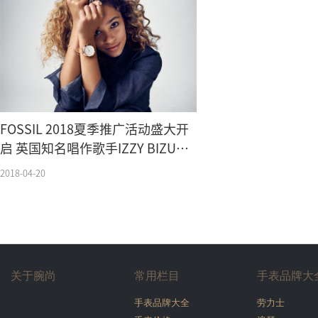
FOSSIL 2018夏季推广活动盛大开
启 英国知名唱作歌手IZZY BIZU倾
情加盟
2018-04-20
关于腕尚
常用栏目
手表品牌大
手表品牌大全
劳力士