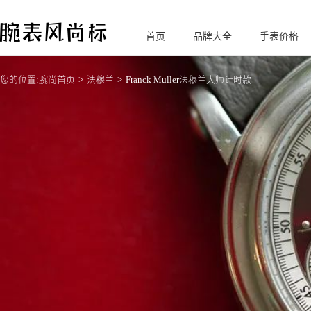
首页
品牌大全
手表价格
腕
表风尚标
您的位置:
腕尚首页
法穆兰
Franck Muller法穆兰大师计时款