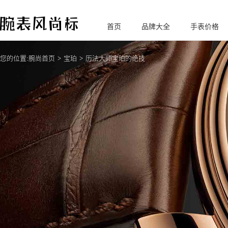
首页
品牌大全
手表价格
腕
表风尚标
您的位置:
腕尚首页
宝珀
历法大师宝珀的绝技