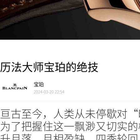
历法大师宝珀的绝技
宝珀
2024-03-20 22:54
亘古至今，人类从未停歇对“
为了把握住这一飘渺又切实的
升月落，月相盈缺，四季轮回