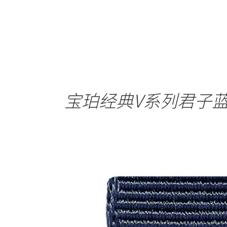
宝珀经典V系列君子蓝