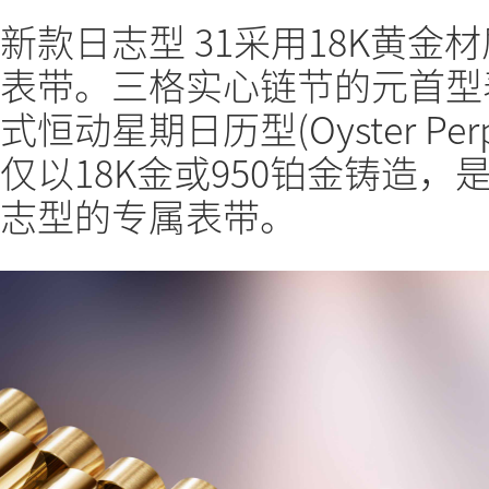
新款日志型 31采用18K黄金材质
表带。三格实心链节的元首型表
式恒动星期日历型(Oyster Perpe
仅以18K金或950铂金铸造
志型的专属表带。