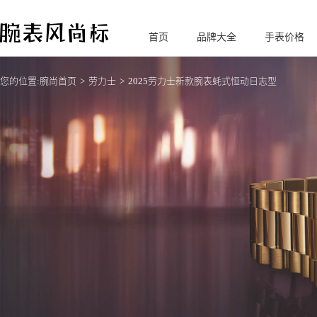
首页
品牌大全
手表价格
腕
表风尚标
您的位置:
腕尚首页
劳力士
2025劳力士新款腕表蚝式恒动日志型