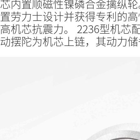
芯内置顺磁性镍磷合金擒纵轮
置劳力士设计并获得专利的高性能
高机芯抗震力。 2236型机
动摆陀为机芯上链，其动力储