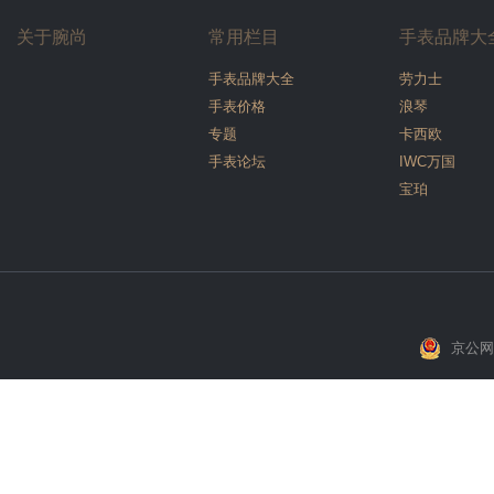
关于腕尚
常用栏目
手表品牌大
手表品牌大全
劳力士
手表价格
浪琴
专题
卡西欧
手表论坛
IWC万国
宝珀
京公网安