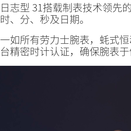
日志型 31搭载制表技术领先的
时、分、秒及日期。
一如所有劳力士腕表，蚝式恒动
台精密时计认证，确保腕表于