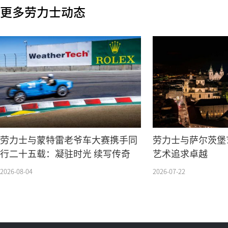
更多劳力士动态
劳力士与蒙特雷老爷车大赛携手同
劳力士与萨尔茨堡
行二十五载：凝驻时光 续写传奇
艺术追求卓越
2026-08-04
2026-07-22