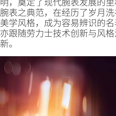
明，奠定了现代腕表发展的里
腕表之典范，在经历了岁月洗
美学风格，成为容易辨识的名
亦跟随劳力士技术创新与风格
新。