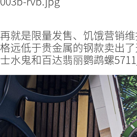
再就是限量发售、饥饿营销维
格远低于贵金属的钢款卖出了
士水鬼和百达翡丽鹦鹉螺5711