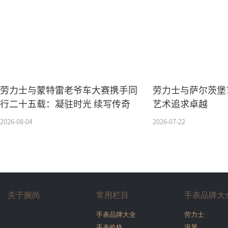
劳力士与蒙特雷老爷车大赛携手同
劳力士与萨尔茨堡
行二十五载：凝驻时光 续写传奇
艺术追求卓越
2026-08-04
2026-07-22
关于腕尚
常用栏目
手表品牌大
手表品牌大全
劳力士
手表价格
浪琴