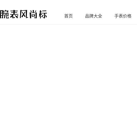
首页
品牌大全
手表价格
腕
表风尚标
您的位置:
腕尚首页
劳力士
手表材质漫谈与材质营销中的地雷阵