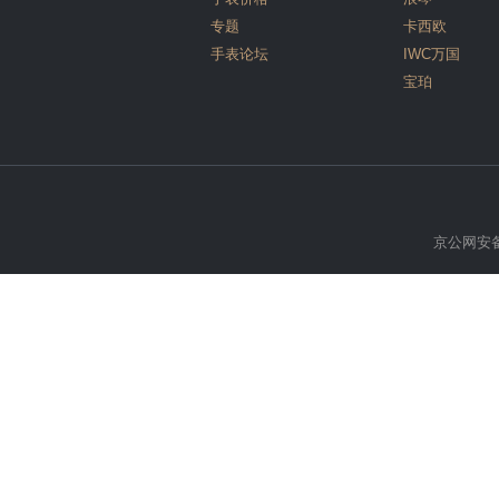
专题
卡西欧
手表论坛
IWC万国
宝珀
京公网安备 