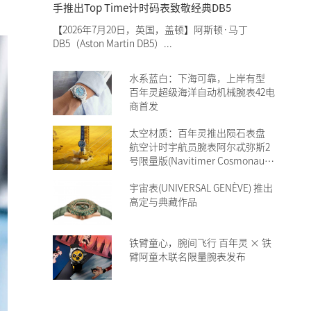
手推出Top Time计时码表致敬经典DB5
【2026年7月20日，英国，盖顿】阿斯顿·马丁
DB5（Aston Martin DB5）...
水系蓝白：下海可靠，上岸有型
百年灵超级海洋自动机械腕表42电
商首发
太空材质：百年灵推出陨石表盘
航空计时宇航员腕表阿尔忒弥斯2
号限量版(Navitimer Cosmonaute
ARTEMIS II)
宇宙表(UNIVERSAL GENÈVE) 推出
高定与典藏作品
铁臂童心，腕间飞行 百年灵 × 铁
臂阿童木联名限量腕表发布