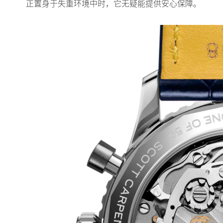
正置身于失重环境中时，它无疑能提供安心保障。