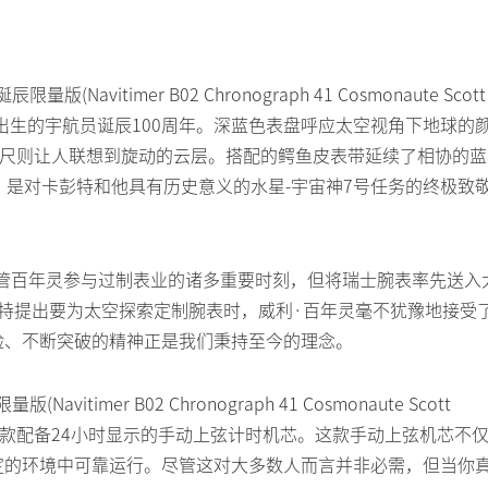
itimer B02 Chronograph 41 Cosmonaute Scott
5年5月1日出生的宇航员诞辰100周年。深蓝色表盘呼应太空视角下地球的
滑尺则让人联想到旋动的云层。搭配的鳄鱼皮表带延续了相协的蓝
，是对卡彭特和他具有历史意义的水星-宇宙神7号任务的终极致
示：“尽管百年灵参与过制表业的诸多重要时刻，但将瑞士腕表率先送入
特提出要为太空探索定制腕表时，威利·百年灵毫不犹豫地接受
险、不断突破的精神正是我们秉持至今的理念。
mer B02 Chronograph 41 Cosmonaute Scott
机芯，这是一款配备24小时显示的手动上弦计时机芯。这款手动上弦机芯不
定的环境中可靠运行。尽管这对大多数人而言并非必需，但当你