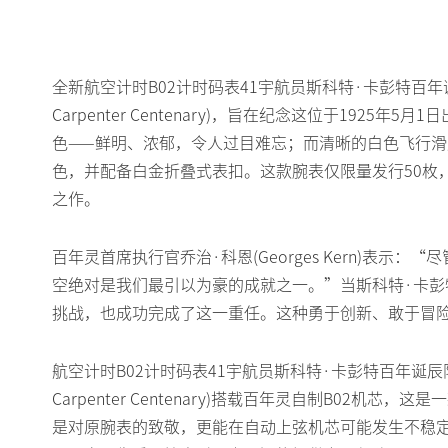
全新航空计时B02计时码表41宇航员斯科特·卡彭特百年诞辰限量版(Nav
Carpenter Centenary)，旨在纪念这位于192
色——鲜明、浓郁，令人过目难忘；而清晰的白色飞行
色，并配备白金折叠式表扣。这款腕表仅限量发行50枚
之作。
百年灵首席执行官乔治·科恩(Georges Kern)表
空绝对是我们最引以为豪的成就之一。”当斯科特·卡彭
挑战，也成功完成了这一重任。这种勇于创新、敢于冒
航空计时B02计时码表41宇航员斯科特·卡彭特百年诞辰限量版(Naviti
Carpenter Centenary)搭载百年灵自制B02
是对原腕表的致敬，更能在自动上弦机芯可能发生不稳