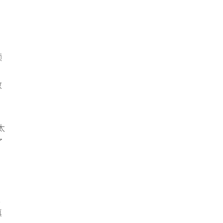
颜
敬
太
了
仅
真