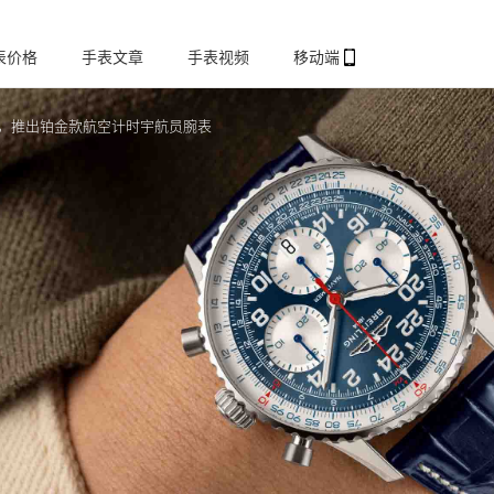
表价格
手表文章
手表视频
移动端
辰，推出铂金款航空计时宇航员腕表