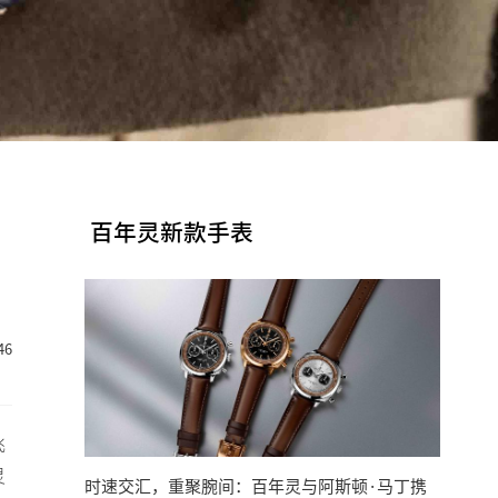
百年灵新款手表
46
飞
灵
时速交汇，重聚腕间：百年灵与阿斯顿·马丁携