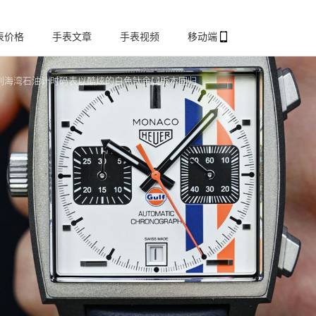
表价格
手表文章
手表视频
移动端
列海湾石油计时码表以酷炫的白色钛金属版本回归