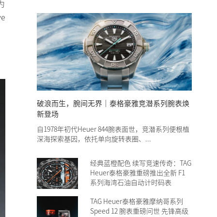
为
e
破浪而生，腕间无界｜泰格豪雅竞潜系列腕表焕
新登场
自1978年初代Heuer 844腕表面世，竞潜系列便根植
深海探索基因，依托单向旋转表圈、...
经典蓝橙配色 续写竞速传奇：TAG
Heuer泰格豪雅重磅推出全新 F1
系列海湾石油自动计时码表
TAG Heuer泰格豪雅摩纳哥系列
Speed 12 腕表重磅问世 先锋高级