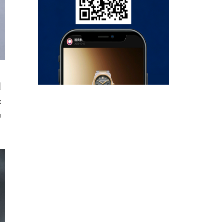
列
品
名