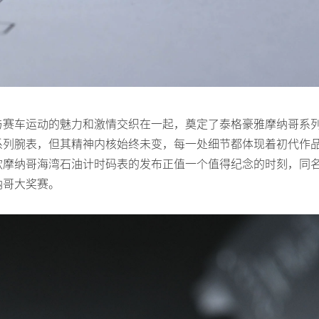
与赛车运动的魅力和激情交织在一起，奠定了泰格豪雅摩纳哥系
系列腕表，但其精神内核始终未变，每一处细节都体现着初代作
款摩纳哥海湾石油计时码表的发布正值一个值得纪念的时刻，同
纳哥大奖赛。