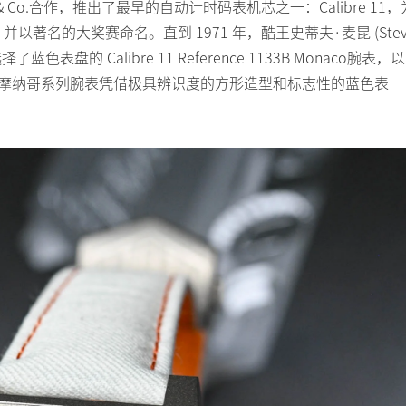
épraz & Co.合作，推出了最早的自动计时码表机芯之一：Calibre 11，
名的大奖赛命名。直到 1971 年，酷王史蒂夫·麦昆 (Stev
色表盘的 Calibre 11 Reference 1133B Monaco腕表，以
豪雅摩纳哥系列腕表凭借极具辨识度的方形造型和标志性的蓝色表