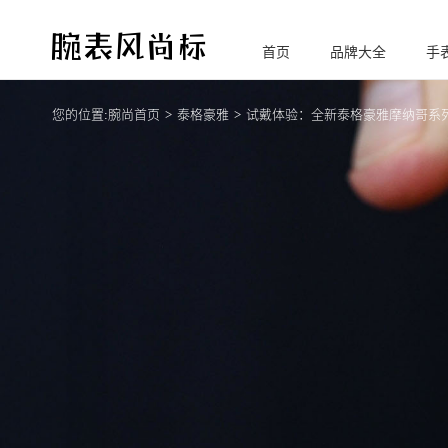
首页
品牌大全
手
腕
表风尚标
您的位置:
腕尚首页
泰格豪雅
试戴体验：全新泰格豪雅摩纳哥系