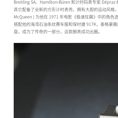
Breitling SA、Hamilton-Büren 和计时码表专家 D
其它配备了全新的方形计时表壳，拥有大胆的运动风格，并以著
McQueen ) 为他在 1971 年电影《极速狂飙》中的角色选择了蓝
搭配他的海湾石油条纹赛车服和保时捷 917K，泰格
盘，成为了传奇的一部分，这款腕表成功出圈。