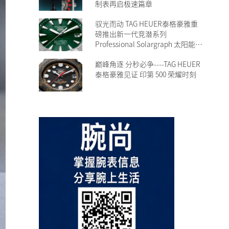
制表再启极速篇章
驭光而动 TAG HEUER泰格豪雅重
磅推出新一代竞潜系列
Professional Solargraph 太阳能腕
表 以无畏探索之心，焕发耀目光
巅峰角逐 分秒必争----TAG HEUER
芒
泰格豪雅见证 印第 500 荣耀时刻