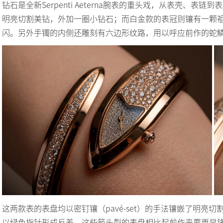
钻石是全新Serpenti Aeterna腕表的重头戏，从表壳、
明亮切割美钻，外加一圈小钻石；而白金款的表冠则镶有一颗
闪。另外手镯的内侧还雕刻有六边形纹路，用以呼应前作的蛇
这两款表的表盘均以密钉镶（pavé-set）的手法镶嵌了明
以绿色指针形成反差。这些箭头型的表盘相比起前作来要更显