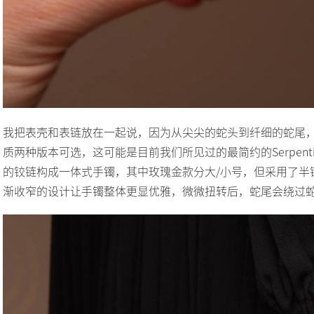
我把表壳和表链放在一起说，因为从尖尖的蛇头到纤细的蛇尾
质两种版本可选，这可能是目前我们所见过的最简约的Serpe
的铰链构成一体式手镯，其中玫瑰金款分大/小号，但采用了半
渐收窄的设计让手镯整体更显优雅，微微扭转后，蛇尾会绕过