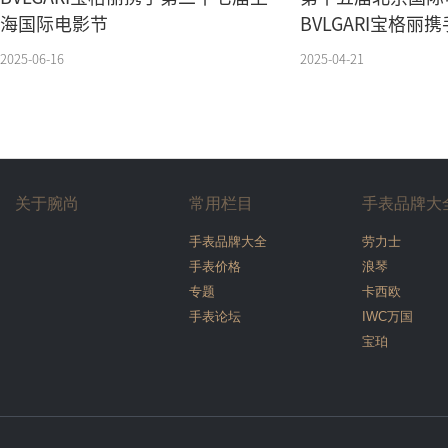
海国际电影节
BVLGARI宝格
式红毯
2025-06-16
2025-04-21
关于腕尚
常用栏目
手表品牌大
手表品牌大全
劳力士
手表价格
浪琴
专题
卡西欧
手表论坛
IWC万国
宝珀