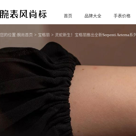
首页
品牌大全
手表价格
腕
表风尚标
您的位置:
腕尚首页
宝格丽
灵蛇新生！宝格丽推出全新Serpenti Aeterna