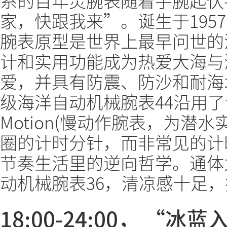
系的百年灵腕表随着手腕起伏—
家，快跟我来”。诞生于1957年
腕表原型是世界上最早问世的
计和实用功能成为热爱大海与
爱，并具有防震、防沙和耐海
级海洋自动机械腕表44沿用了
Motion(慢动作腕表，为潜
圈的计时分针，而非常见的计
节奏生活里的逆向哲学。通体
动机械腕表36，清凉感十足
18:00-24:00， “