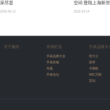
采尽显
空间 登陆上海新
2026-06-12
2026-03-14
关于腕尚
常用栏目
手表品牌大
手表品牌大全
劳力士
手表价格
浪琴
专题
卡西欧
手表论坛
IWC万国
宝珀