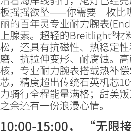
板摇摇欲坠——你需要一枚比
丽的百年灵专业耐力腕表(Endur
上腺素。超轻的Breitligh
松，还具有抗磁性、热稳定性
磨、抗拉伸变形、耐腐蚀。高
核，专业耐力腕表搭载热补偿Sup
芯，精度超出传统石英机芯1
力骑行全程能量满格；甜美叛
之余还有一份浪漫心情。
10:00-15:00， “