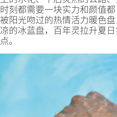
时刻都需要一块实力和颜值都
被阳光吻过的热情活力暖色盘
凉的冰蓝盘，百年灵拉升夏日
点。