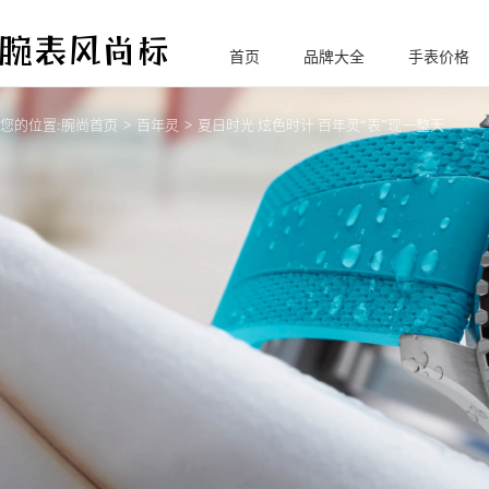
首页
品牌大全
手表价格
腕
表风尚标
您的位置:
腕尚首页
百年灵
夏日时光 炫色时计 百年灵“表”现一整天