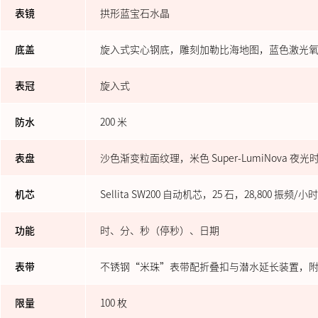
表镜
拱形蓝宝石水晶
底盖
旋入式实心钢底，雕刻加勒比海地图，蓝色激光
表冠
旋入式
防水
200 米
表盘
沙色渐变粒面纹理，米色 Super-LumiNova 
机芯
Sellita SW200 自动机芯，25 石，28,800 振频
功能
时、分、秒（停秒）、日期
表带
不锈钢“米珠”表带配折叠扣与潜水延长装置，
限量
100 枚