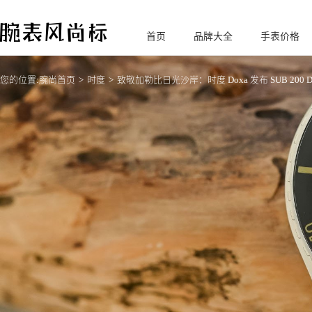
首页
品牌大全
手表价格
腕
表风尚标
您的位置:
腕尚首页
时度
致敬加勒比日光沙岸：时度 Doxa 发布 SUB 200 