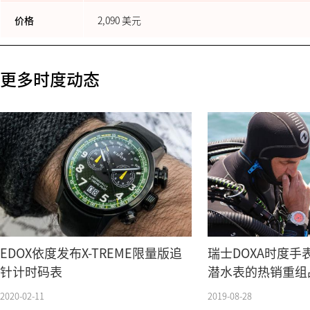
价格
2,090 美元
更多时度动态
EDOX依度发布X-TREME限量版追
瑞士DOXA时度手
针计时码表
潜水表的热销重组
2020-02-11
2019-08-28