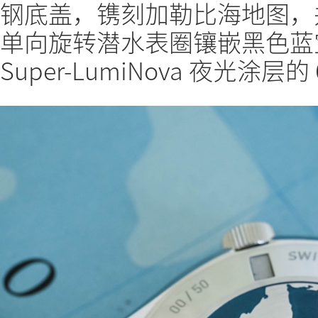
钢底盖，镌刻加勒比海地图，
单向旋转潜水表圈镶嵌黑色蓝
Super-LumiNova 夜光涂层