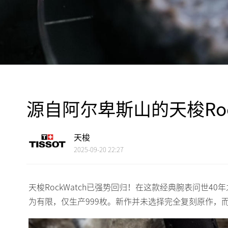
源自阿尔卑斯山的天梭Roc
天梭
2025-09-20 22:27
天梭RockWatch已强势回归！在这款经典腕表问世
为有限，仅生产999枚。新作并未选择完全复刻原作，