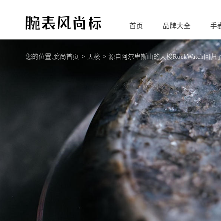
首页
品牌大全
手
腕
表风尚标
您的位置:
腕尚首页
天梭
源自阿尔卑斯山的天梭RockWatch回归