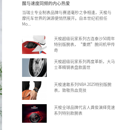
醒与速度同频的内心热爱
当瑞士专业制表品牌与赛道毫秒之争相逢，天梭与
摩托车世界的渊源便悄然展开。自本世纪初担任
Mo...
天梭超级玩家系列古连泰沙50周年
特别版腕表，“重燃”腕间机甲传
奇
天梭超级玩家系列再度革新，大马
士革精钢表盘款面世
天梭速敢系列NBA 2025特别版腕
表，致敬热血竞技
天梭全球品牌代言人龚俊演绎竞速
系列特别款腕表