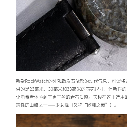
新款RockWatch的外观散发着浓郁的现代气息，可谓
供的是23毫米、30毫米和33毫米的表壳尺寸，但新作
让消费者体验到了更丰盈的岩石质感。天梭在这里选用
志性的山峰之一——少女峰（又称“欧洲之巅”）。