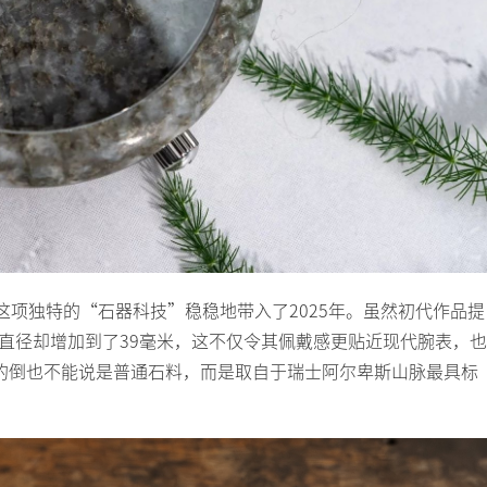
将这项独特的“石器科技”稳稳地带入了2025年。虽然初代作品提
的直径却增加到了39毫米，这不仅令其佩戴感更贴近现代腕表，也
的倒也不能说是普通石料，而是取自于瑞士阿尔卑斯山脉最具标