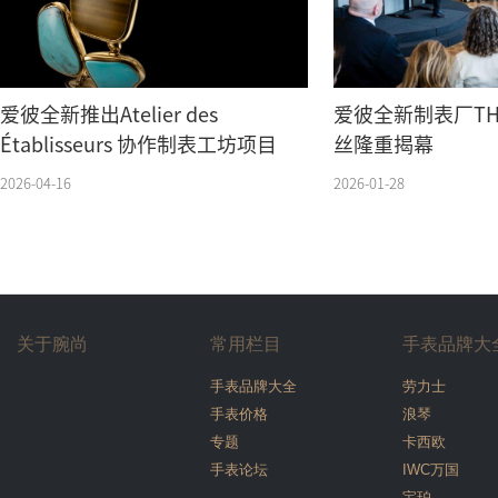
爱彼全新推出Atelier des
爱彼全新制表厂TH
Établisseurs 协作制表工坊项目
丝隆重揭幕
2026-04-16
2026-01-28
关于腕尚
常用栏目
手表品牌大
手表品牌大全
劳力士
手表价格
浪琴
专题
卡西欧
手表论坛
IWC万国
宝珀