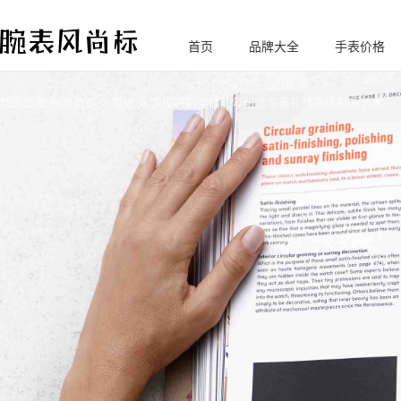
首页
品牌大全
手表价格
腕
表风尚标
您的位置:
腕尚首页
爱彼
爱彼特别呈献周年纪念专著礼赞高级制表艺术