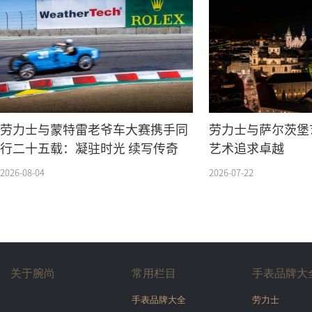
劳力士与蒙特雷老爷车大赛携手同
劳力士与萨尔茨堡
行二十五载：凝驻时光 续写传奇
艺术追求卓越
2026-08-04
2026-07-22
关于腕尚
常用栏目
手表品牌大
手表品牌大全
劳力士