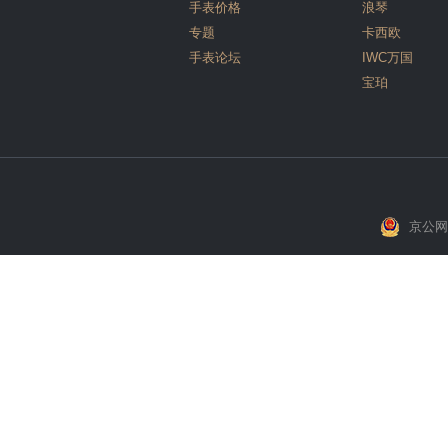
手表价格
浪琴
专题
卡西欧
手表论坛
IWC万国
宝珀
京公网安