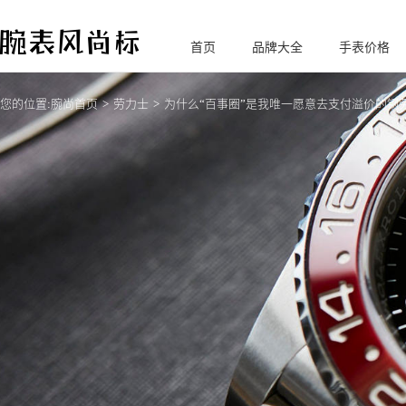
首页
品牌大全
手表价格
腕
表风尚标
您的位置:
腕尚首页
劳力士
为什么“百事圈”是我唯一愿意去支付溢价的钢