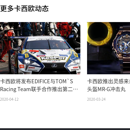
更多卡西欧动态
卡西欧将发布EDIFICE与TOM`S
卡西欧推出灵感来
Racing Team联手合作推出第二款
头盔MR-G冲击丸
联名型号
2020-04-12
2020-03-24