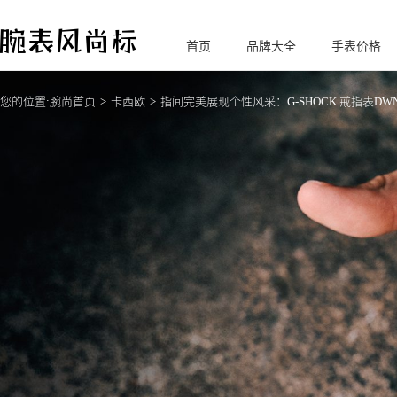
首页
品牌大全
手表价格
腕
表风尚标
您的位置:
腕尚首页
卡西欧
指间完美展现个性风采：G-SHOCK 戒指表DWN