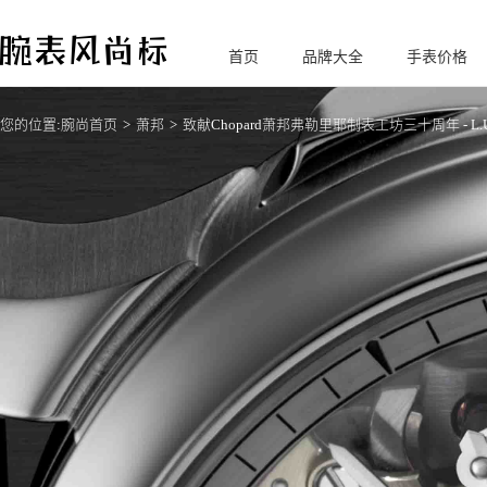
首页
品牌大全
手表价格
腕
表风尚标
您的位置:
腕尚首页
萧邦
致献Chopard萧邦弗勒里耶制表工坊三十周年 - L.U.C 