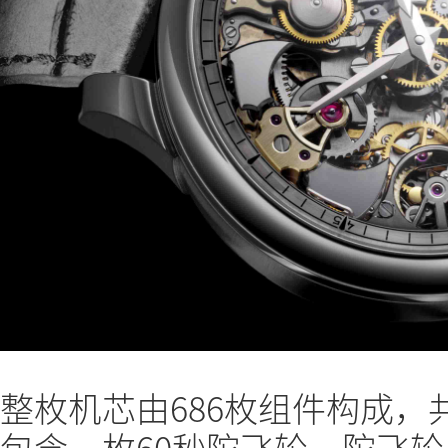
整枚机芯由686枚组件构成
包含一枚60秒陀飞轮。陀飞