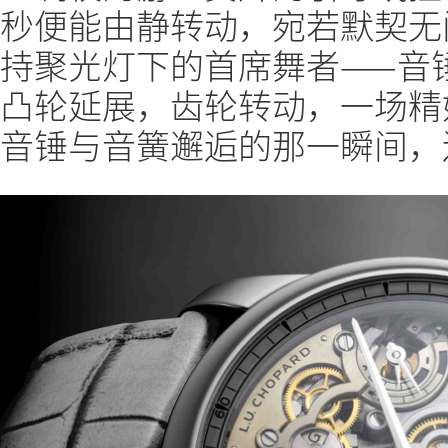
秒便能由静转动，宛若默契无
持聚光灯下的首席舞者——音
凸轮延展，齿轮转动，一场精
音锤与音簧邂逅的那一瞬间，