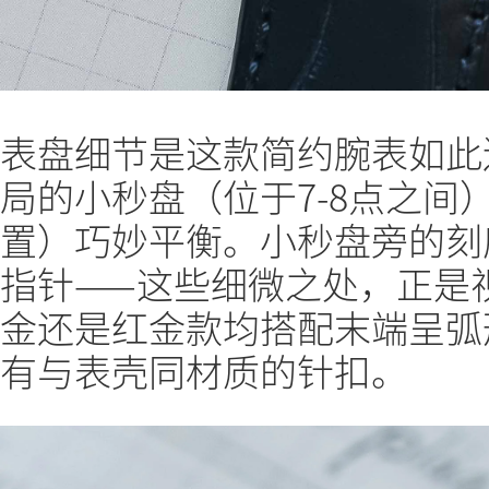
表盘细节是这款简约腕表如此
局的小秒盘（位于7-8点之间
置）巧妙平衡。小秒盘旁的刻
指针——这些细微之处，正是
金还是红金款均搭配末端呈弧
有与表壳同材质的针扣。