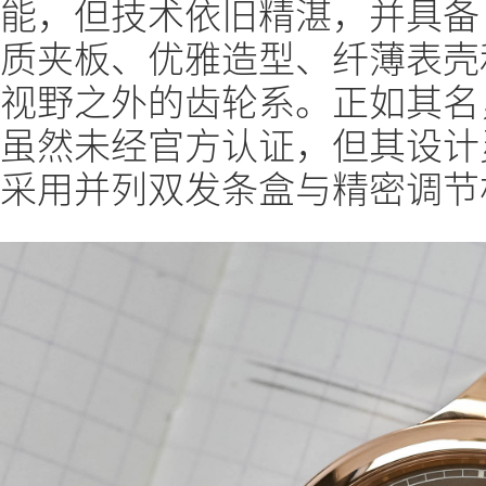
能，但技术依旧精湛，并具备 FP
质夹板、优雅造型、纤薄表壳
视野之外的齿轮系。正如其名
虽然未经官方认证，但其设计
采用并列双发条盒与精密调节