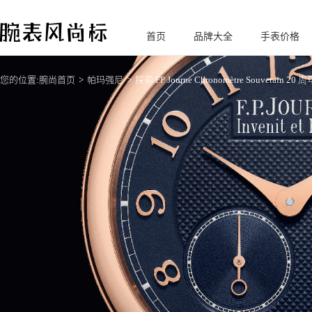
首页
品牌大全
手表价格
腕
表风尚标
您的位置:
腕尚首页
帕玛强尼
探索 FP Journe Chronomètre Souverain 2