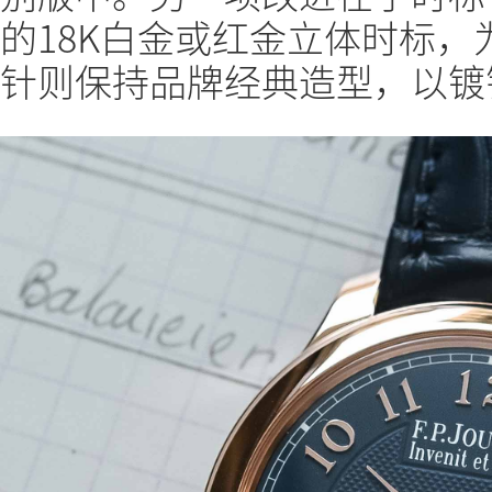
的18K白金或红金立体时标
针则保持品牌经典造型，以镀