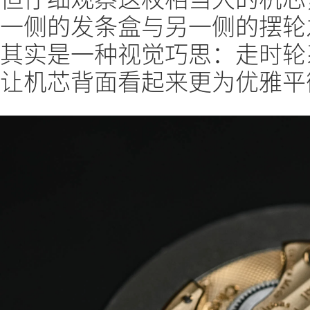
一侧的发条盒与另一侧的摆轮
其实是一种视觉巧思：走时轮
让机芯背面看起来更为优雅平