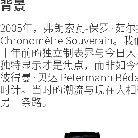
背景
2005年，弗朗索瓦-保罗·茹
Chronomètre Souver
十年前的独立制表界与今日大
独特显示才是焦点，而非如今像劳尔
彼得曼·贝达 Petermann 
时计。当时的潮流与现在大相径庭，
另一条路。