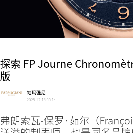
探索 FP Journe Chronomèt
版
帕玛强尼
2025-12-15 00:14
弗朗索瓦-保罗·茹尔（François
洋溢的制表师，也是同名品牌