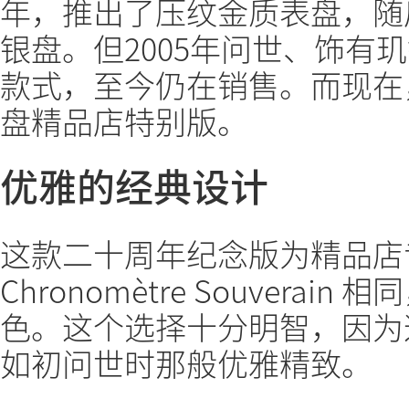
年，推出了压纹金质表盘，随
银盘。但2005年问世、饰有
款式，至今仍在销售。而现在
盘精品店特别版。
优雅的经典设计
这款二十周年纪念版为精品店
Chronomètre Souvera
色。这个选择十分明智，因为
如初问世时那般优雅精致。