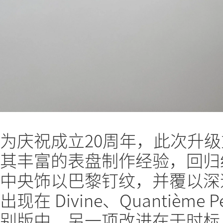
为庆祝成立20周年，此次升
其丰富的表盘制作经验，回归
中央饰以巴黎钉纹，并覆以深
出现在 Divine、Quantième
别版中。另一项改进在于时标