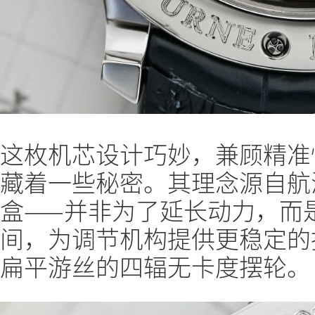
这枚机芯设计巧妙，兼顾精准
藏着一些秘密。其理念源自航
盒——并非为了延长动力，而
间，为调节机构提供更稳定的
扁平游丝的四辐无卡度摆轮。