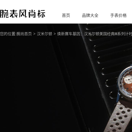
首页
品牌大全
手表价格
腕
表风尚标
您的位置:
腕尚首页
汉米尔顿
焕新赛车基因：汉米尔顿美国经典H系列计