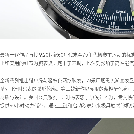
最新一代作品直接从20世纪60年代末至70年代初赛车运动的
比和实用的细节为腕表设计定下了基调，也深刻影响了高性能汽
全新系列推出猎户绿与暖棕色两款腕表，均采用烟熏色渐变表盘
系列H计时码表的弧形轮廓。第三款新作以亮眼的蓝橙配色亮相
材质与设计。美国经典系列H计时码表忠于原设计本源，专为快节
提供60小时动力储存，通过上链和启动秒表带来极具触感的机