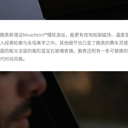
腕表新增设Nivachron™摆轮游丝，能更有效地抵御磁场、
入经典轮廓与永恒美学之中。其他细节也凸显了腕表的赛车灵感
面防眩光涂层的箱形蓝宝石玻璃表镜。腕表还附有一条可替换的
代时尚风格。