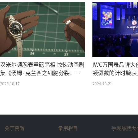
汉米尔顿腕表重磅亮相 惊悚动画剧
IWC万国表品牌大
集《汤姆·克兰西之细胞分裂：死
顿佩戴的计时腕表
亡守望》
体育公益基金会筹
2025-10-17
2024-10-21
关于腕尚
常用栏目
手表品牌大