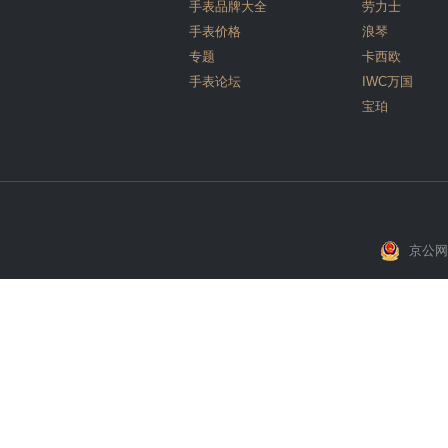
手表品牌大全
劳力士
手表价格
浪琴
专题
卡西欧
手表论坛
IWC万国
宝珀
京公网安