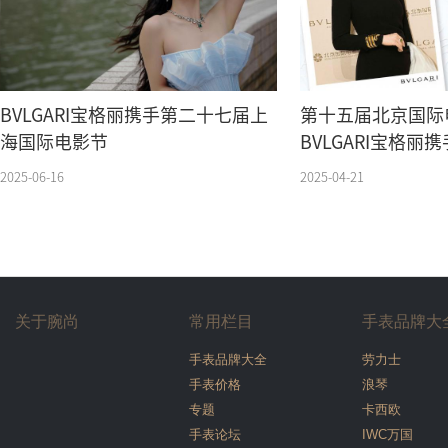
BVLGARI宝格丽携手第二十七届上
第十五届北京国际
海国际电影节
BVLGARI宝格
式红毯
2025-06-16
2025-04-21
关于腕尚
常用栏目
手表品牌大
手表品牌大全
劳力士
手表价格
浪琴
专题
卡西欧
手表论坛
IWC万国