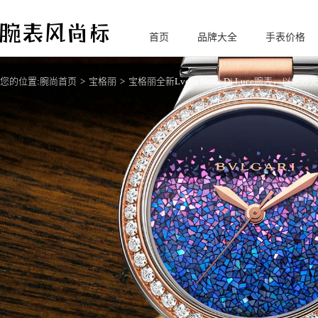
首页
品牌大全
手表价格
腕
表风尚标
您的位置:
腕尚首页
宝格丽
宝格丽全新Lvcea Notte Di Luce腕表，以