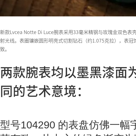
新款Lvcea Notte Di Luce腕表采用33毫米精钢与玫
射光线。表圈镶嵌圆形明亮式切割钻石（约1.075克拉），表冠
致。
两款腕表均以墨黑漆面
同的艺术意境：
型号104290 的表盘仿佛