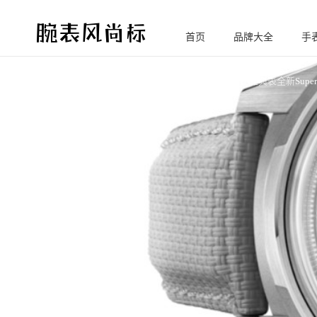
首页
品牌大全
手
腕
表风尚标
您的位置:
腕尚首页
雅典表
【2026钟表与奇迹】雅典表全新Super