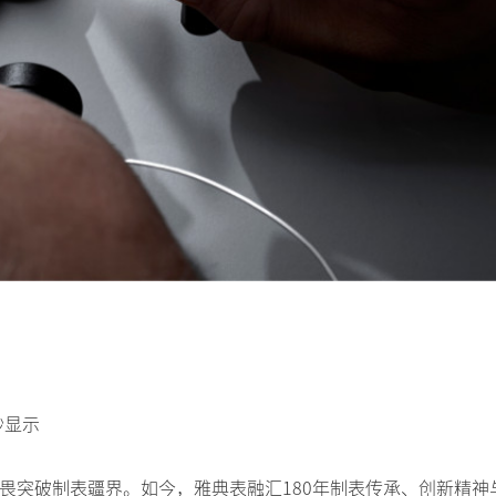
秒显示
，无畏突破制表疆界。如今，雅典表融汇180年制表传承、创新精神