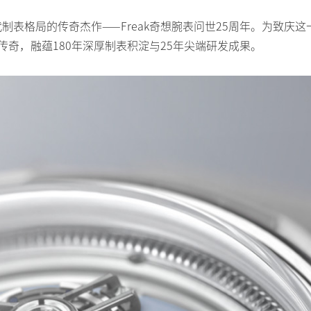
代制表格局的传奇杰作——Freak奇想腕表问世25周年。为致庆这
再续传奇，融蕴180年深厚制表积淀与25年尖端研发成果。