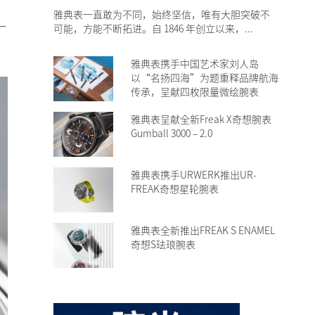
雅典表一直敢为不同，始终坚信，唯有大胆突破不
一
可能，方能不断拓进。自 1846 年创立以来，...
雅典表携手中国艺术家刘人岛
以“名扬四海”为题重释品牌航海
传承，呈献四枚限量微绘腕表
雅典表呈献全新Freak X奇想腕表
Gumball 3000 – 2.0
雅典表携手URWERK推出UR-
FREAK奇想星轮腕表
雅典表全新推出FREAK S ENAMEL
奇想S珐琅腕表