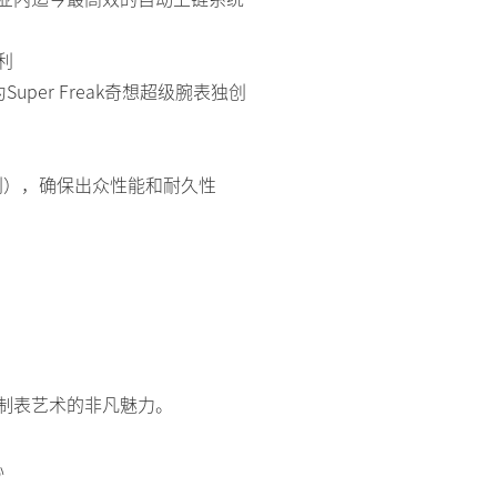
利
per Freak奇想超级腕表独创
专利），确保出众性能和耐久性
机械制表艺术的非凡魅力。
心