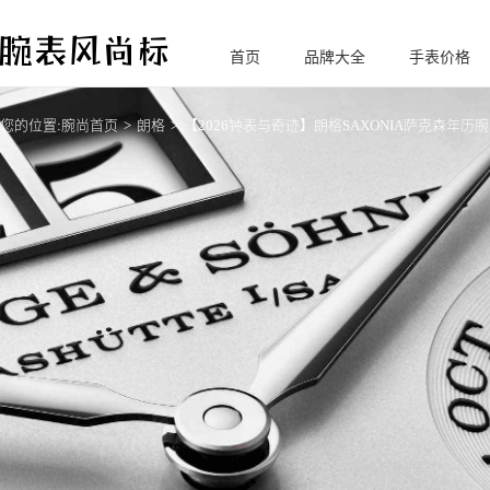
首页
品牌大全
手表价格
腕
表风尚标
您的位置:
腕尚首页
朗格
【2026钟表与奇迹】朗格SAXONIA萨克森年历