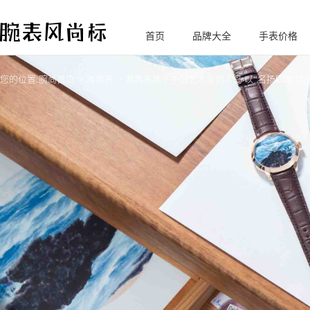
首页
品牌大全
手表价格
腕
表风尚标
您的位置:
腕尚首页
雅典表
雅典表携手中国艺术家刘人岛 以“名扬四海”