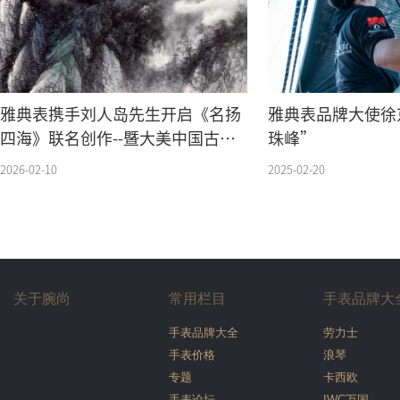
雅典表携手刘人岛先生开启《名扬
雅典表品牌大使徐
四海》联名创作--暨大美中国古韵
珠峰”
大同刘人岛美术作品展盛大开幕
2026-02-10
2025-02-20
关于腕尚
常用栏目
手表品牌大
手表品牌大全
劳力士
手表价格
浪琴
专题
卡西欧
手表论坛
IWC万国