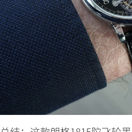
总结：这款朗格1815陀飞轮