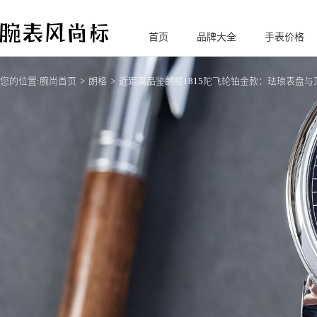
首页
品牌大全
手表价格
腕
表风尚标
您的位置:
腕尚首页
朗格
近距离品鉴朗格1815陀飞轮铂金款：珐琅表盘