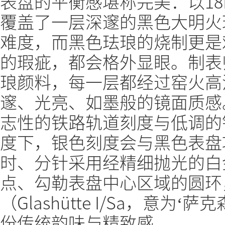
表盘的平衡感堪称完美：以1
覆盖了一层深邃的黑色大明火
难度，而黑色珐琅的烧制更是
的瑕疵，都会格外显眼。制表
琅颜料，每一层都经过窑火高
邃、光亮、如墨般的镜面质感。
志性的铁路轨道刻度与低调的
度下，银色刻度会与黑色表盘
时、分针采用经精细抛光的白
点、勾勒表盘中心区域的圆环
（Glashütte I/Sa，意
份传统韵味与精致感。