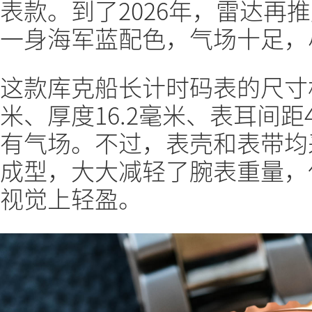
表款。到了2026年，雷达再
一身海军蓝配色，气场十足，尽显 
这款库克船长计时码表的尺寸
米、厚度16.2毫米、表耳间距
有气场。不过，表壳和表带均
成型，大大减轻了腕表重量，
视觉上轻盈。