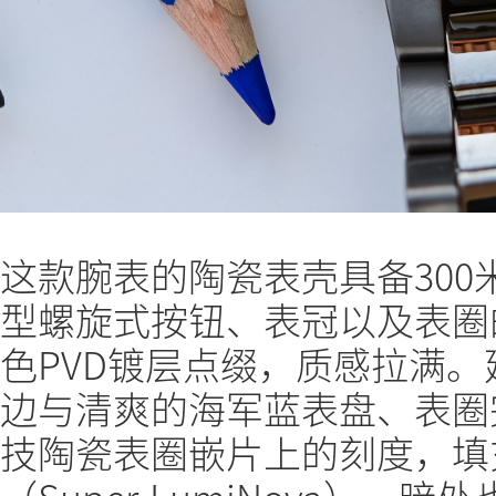
这款腕表的陶瓷表壳具备30
型螺旋式按钮、表冠以及表圈
色PVD镀层点缀，质感拉满
边与清爽的海军蓝表盘、表圈
技陶瓷表圈嵌片上的刻度，填