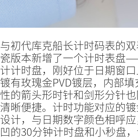
与初代库克船长计时码表的双
瓷版本新增了一个计时表盘——
计计时盘，刚好位于日期窗口
镀有玫瑰金PVD镀层，内部
性的箭头形时针和剑形分针也
清晰便捷。计时功能对应的镀
设计，与日期数字颜色相呼应
凹的30分钟计时盘和小秒盘