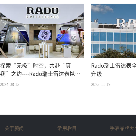
探索“无极”时空，共赴“真
Rado瑞士雷达表
我”之约----Rado瑞士雷达表携全
升级
新真我无极黑白启幕全新快闪空间
2024-08-13
2023-11-19
关于腕尚
常用栏目
手表品牌大