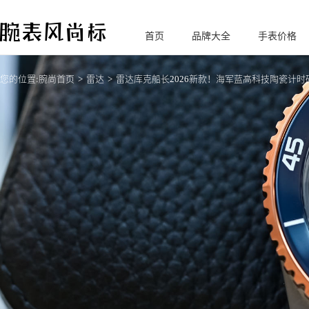
首页
品牌大全
手表价格
腕
表风尚标
您的位置:
腕尚首页
雷达
雷达库克船长2026新款！海军蓝高科技陶瓷计