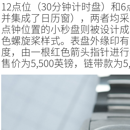
12点位（30分钟计时盘）和
并集成了日历窗），两者均采
点钟位置的小秒盘则被设计成
色螺旋桨样式。表盘外缘印有灰
度，由一根红色箭头指针进行
售价为5,500英镑，链带款为5