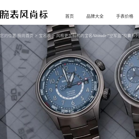
首页
品牌大全
手表价格
腕
表风尚标
您的位置:
腕尚首页
宝名表
风格更加鲜明的宝名Altitude “空军蓝”胶囊系