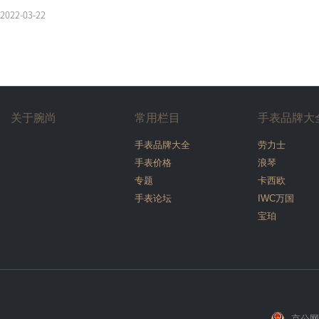
2022-03-22
关于腕尚
常用栏目
手表品牌大
手表品牌大全
劳力士
手表价格
浪琴
专题
卡西欧
手表论坛
IWC万国
宝珀
京公网安