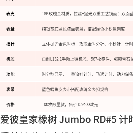
表壳
18K玫瑰金材质，拉丝+抛光双重工艺镜面：双面
表盘
纯银基底蓝色漆面表盘，搭配撞色小秒盘刻度
指针
立体抛光金色时标，玫瑰金时分针、小秒针；计时
机芯
自制L132.1手动上链机芯，567枚零件、46颗宝石
功能
时分秒显示、三重追针计时、飞返计时、动力储
表带
蓝色鳄鱼皮表带搭配玫瑰金表扣规格
价格
100枚限量款，售价159400欧元
爱彼皇家橡树 Jumbo RD#5 