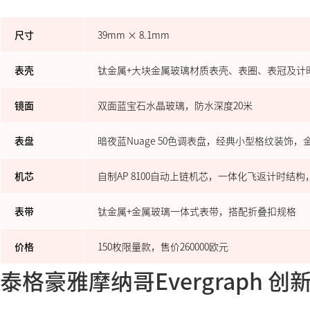
尺寸
39mm × 8.1mm
表壳
钛金属+大块金属玻璃材质表壳、表圈、表冠及计
镜面
双面蓝宝石水晶玻璃，防水深度20米
表盘
暗夜蓝Nuage 50色调表盘，经典小型格纹装饰
机芯
自制AP 8100自动上链机芯，一体化飞返计时结构，
表带
钛金属+金属玻璃一体式表带，搭配折叠扣规格
价格
150枚限量款，售价260000欧元
泰格豪雅摩纳哥Evergraph 