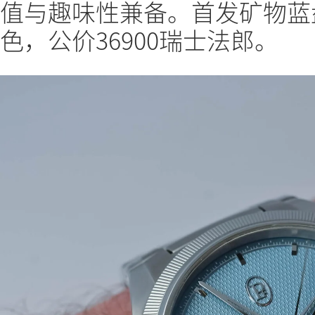
值与趣味性兼备。首发矿物蓝
色，公价36900瑞士法郎。