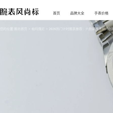
首页
品牌大全
手表价格
腕
表风尚标
您的位置:
腕尚首页
帕玛强尼
2026热门计时腕表推荐：六款颠覆传统的创