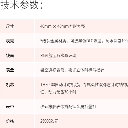
技术参数：
尺寸
40mm × 40mm方形表壳
表壳
5级钛金属材质，可选黑色DLC涂层，防水深度100
镜面
双面蓝宝石水晶玻璃
表盘
镂空透视表盘，夜光立体时标与指针
机芯
TH80-00自动计时机芯，专属柔性双稳态计时结构
证，动力储备70小时
表带
纹理橡胶表带搭配钛金属折叠扣
价格
25000欧元