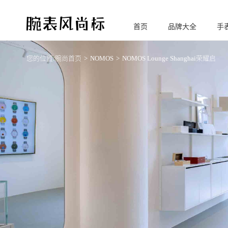
首页
品牌大全
手
腕
表风尚标
您的位置:
腕尚首页
NOMOS
NOMOS Lounge Shanghai荣耀启