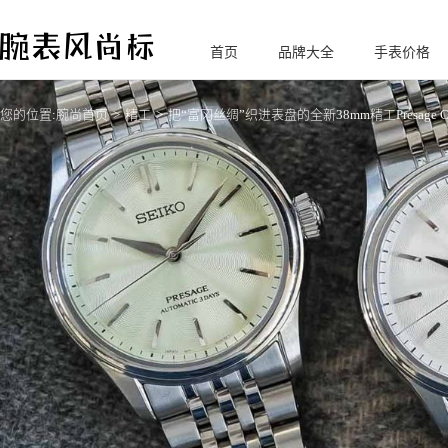
首页
品牌大全
手表价格
腕
表风尚标
您的位置:
腕尚首页
精工
把“富冈丝绸”织进表盘的全新38mm精工Presage Cla