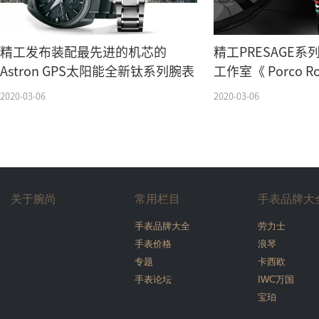
精工发布装配最先进的机芯的
精工PRESAGE
Astron GPS太阳能全新钛系列腕表
工作室《 Porco 
版腕表
2020-03-06
2020-03-06
关于腕尚
常用栏目
手表品牌大
手表品牌大全
劳力士
手表价格
浪琴
专题
卡西欧
手表论坛
IWC万国
宝珀