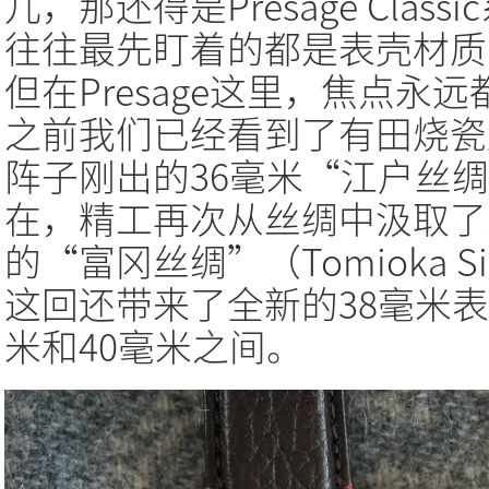
儿，那还得是Presage Cla
往往最先盯着的都是表壳材质
但在Presage这里，焦点
之前我们已经看到了有田烧瓷
阵子刚出的36毫米“江户丝绸”
在，精工再次从丝绸中汲取了
的“富冈丝绸”（Tomioka 
这回还带来了全新的38毫米表
米和40毫米之间。