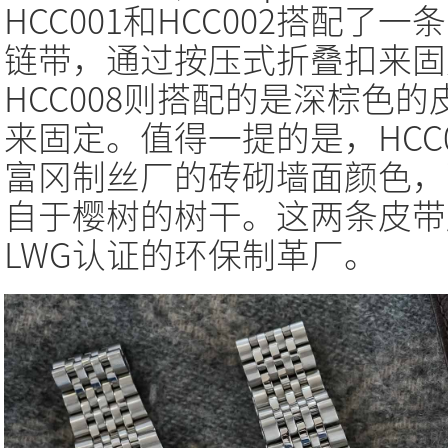
HCC001和HCC002搭配
链带，通过按压式折叠扣来固定
HCC008则搭配的是深棕色
来固定。值得一提的是，HCC
富冈制丝厂的砖砌墙面颜色，而
自于樱树的树干。这两条皮带
LWG认证的环保制革厂。