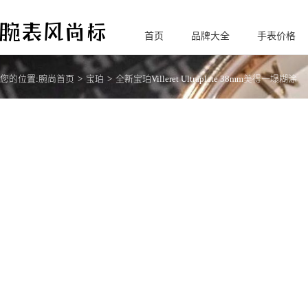
首页
品牌大全
手表价格
腕
表风尚标
您的位置:
腕尚首页
宝珀
全新宝珀Villeret Ultraplate 38mm美得一塌糊涂