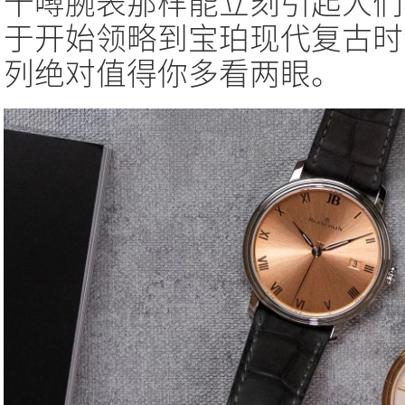
十噚腕表那样能立刻引起人们
于开始领略到宝珀现代复古时计魅
列绝对值得你多看两眼。