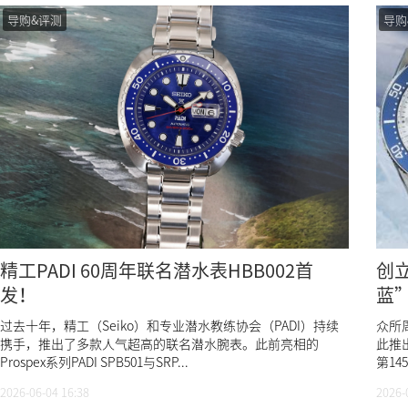
导购&评测
导购
精工PADI 60周年联名潜水表HBB002首
创
发！
蓝
过去十年，精工（Seiko）和专业潜水教练协会（PADI）持续
众所
携手，推出了多款人气超高的联名潜水腕表。此前亮相的
此推
Prospex系列PADI SPB501与SRP...
第14
2026-06-04 16:38
2026-