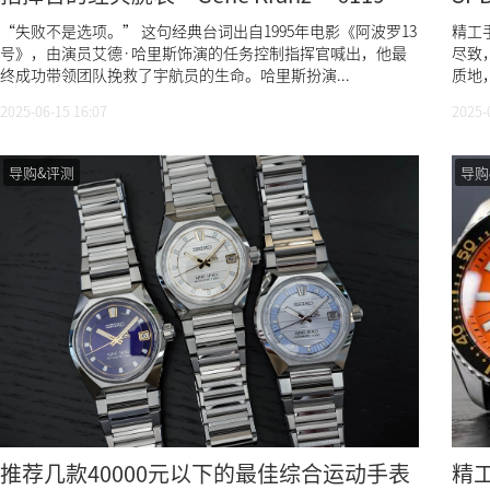
8460复刻版
“失败不是选项。” 这句经典台词出自1995年电影《阿波罗13
精工
号》，由演员艾德·哈里斯饰演的任务控制指挥官喊出，他最
尽致
终成功带领团队挽救了宇航员的生命。哈里斯扮演...
质地
2025-06-15 16:07
2025-
导购&评测
导购
推荐几款40000元以下的最佳综合运动手表
精工