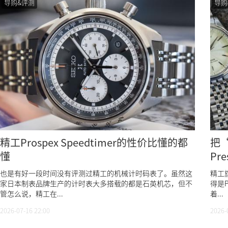
导购&评测
导购
精工Prospex Speedtimer的性价比懂的都
把
懂
Pre
也是有好一段时间没有评测过精工的机械计时码表了。虽然这
精工
家日本制表品牌生产的计时表大多搭载的都是石英机芯，但不
得是P
管怎么说，精工在...
着...
2026-07-16 22:00
2026-