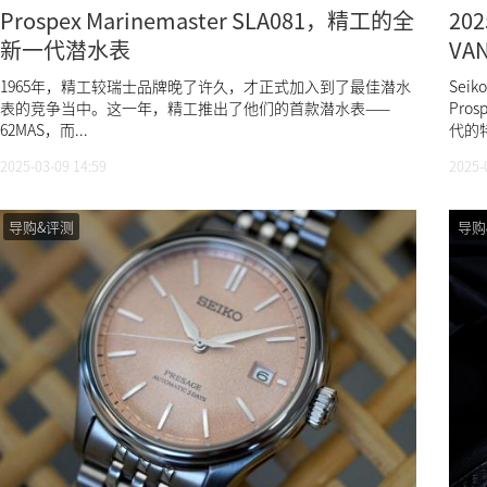
Prospex Marinemaster SLA081，精工的全
20
新一代潜水表
VA
年
1965年，精工较瑞士品牌晚了许久，才正式加入到了最佳潜水
Sei
表的竞争当中。这一年，精工推出了他们的首款潜水表——
Pr
62MAS，而...
代的特
2025-03-09 14:59
2025-
导购&评测
导购