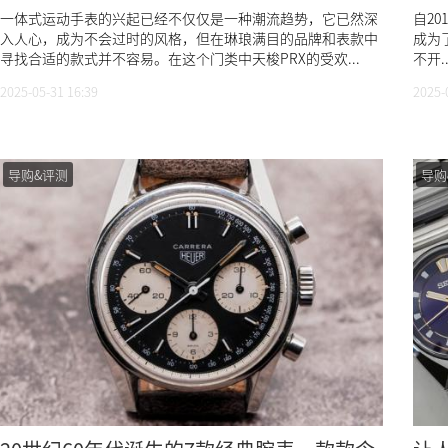
一体式运动手表的兴起已经不仅仅是一种潮流趋势，它已然深
自20
入人心，成为不会过时的风格，但在琳琅满目的品牌和表款中
成为
寻找合适的款式并不容易。在这个门类中天梭PRX的受欢...
不开..
2025-05-31 16:39
2025-
导购&评测
导购