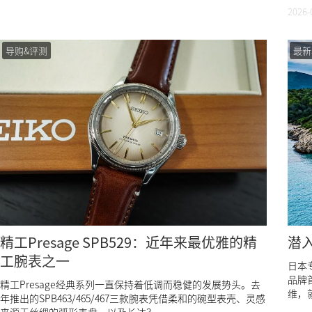
2026-
导购&评测
最新
精工Presage SPB529：近年来最优雅的精
潜入
工腕表之一
日本
品牌
精工Presage经典系列一直保持着低调而稳健的发展势头。去
维，就
年推出的SPB463/465/467三款腕表凭借柔和的碗型表壳、灵感