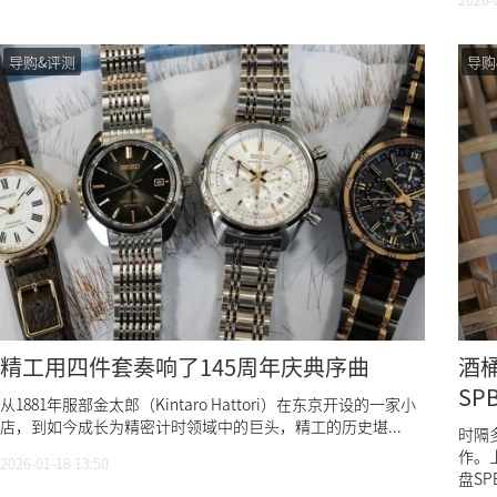
导购&评测
导购
精工用四件套奏响了145周年庆典序曲
酒桶
SP
从1881年服部金太郎（Kintaro Hattori）在东京开设的一家小
店，到如今成长为精密计时领域中的巨头，精工的历史堪...
时隔
作。
2026-01-18 13:50
盘SP