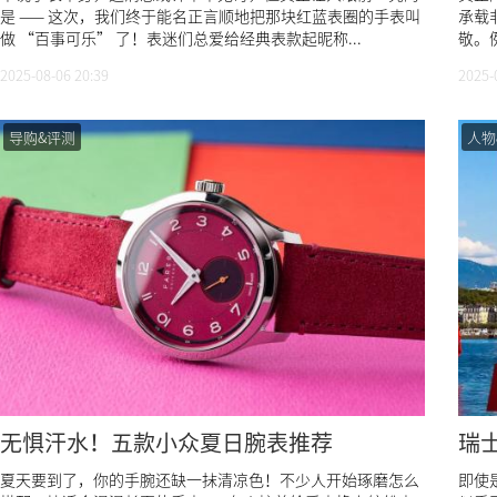
是 —— 这次，我们终于能名正言顺地把那块红蓝表圈的手表叫
承载
做 “百事可乐” 了！表迷们总爱给经典表款起昵称...
敬。例
2025-08-06 20:39
2025-
导购&评测
人物
无惧汗水！五款小众夏日腕表推荐
瑞
夏天要到了，你的手腕还缺一抹清凉色！不少人开始琢磨怎么
即使