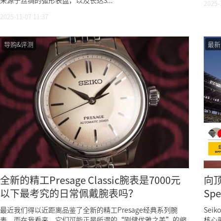
来源于丝绸的弧形表盘，以及长达3...
2025-
2025-11-07 11:37
导购&评测
最新
全新的精工Presage Classic腕表是7000元
向顶
以下最考究的日常佩戴腕表吗？
Sp
最近我们得以近距离品鉴了全新的精工Presage经典系列腕
Se
表，而在我看来，它们可能正是所谓的“刚健优雅之美”的缩
核心