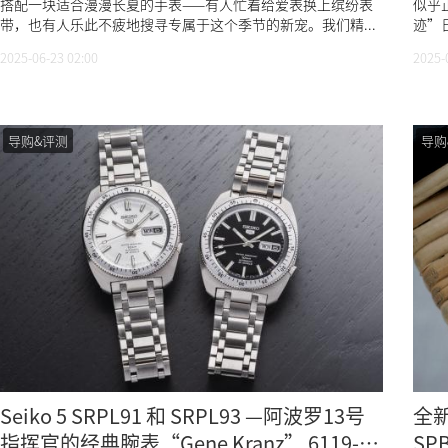
搭配一块适合漫漫长夏的手表——有人忙着给爱表换上缤纷表
似乎
带，也有人乐此不疲地搜寻专属于这个季节的新宠。我们精...
迹”日
2025-06-23 02:00
2025-
导购&评测
导购
Seiko 5 SRPL91 和 SRPL93 —阿波罗13号
全新
指挥官的经典腕表“Gene Kranz” 6119-
SP