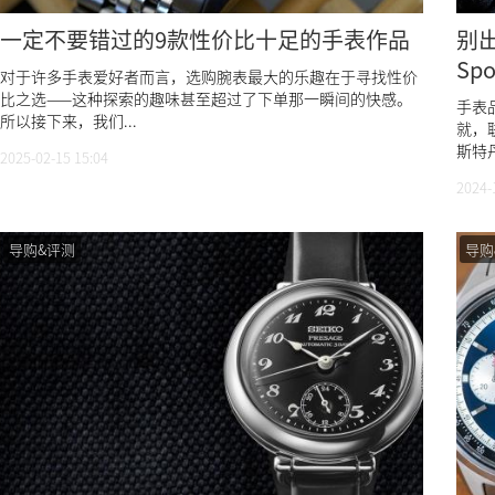
一定不要错过的9款性价比十足的手表作品
别出
Sp
对于许多手表爱好者而言，选购腕表最大的乐趣在于寻找性价
比之选——这种探索的趣味甚至超过了下单那一瞬间的快感。
手表
所以接下来，我们...
就，
斯特丹
2025-02-15 15:04
2024-
导购&评测
导购