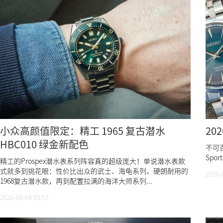
小众高颜值限定：精工 1965 复古潜水
20
HBC010 绿金新配色
不可
Spo
精工的Prospex潜水表系列阵容真的超级庞大！单说潜水表款
式就多到挑花眼：性价比出众的武士、海龟系列，硬朗耐用的
2026-
1968复古潜水款，再到配置拉满的海洋大师系列...
2026-08-04 09:57