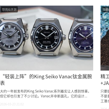
导购&评测
导购
“轻装上阵”的King Seiko Vanac钛金属腕
精工
表
+J
打
大约一年前发布的King Seiko Vanac系列着实让人感到惊喜，
只要提
但它却也引发了不少讨论。Vanac并非新面孔，它的设计...
不是
工潜
2026-03-23 21:02
2026-