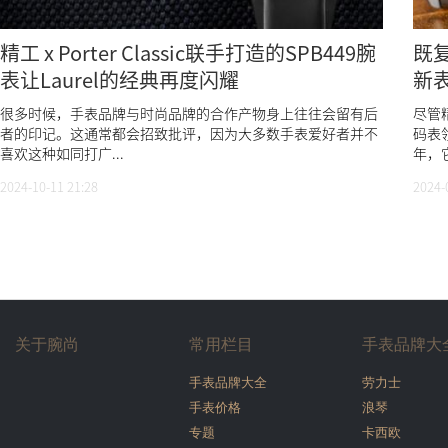
精工 x Porter Classic联手打造的SPB449腕
既复
表让Laurel的经典再度闪耀
新
很多时候，手表品牌与时尚品牌的合作产物身上往往会留有后
尽管
者的印记。这通常都会招致批评，因为大多数手表爱好者并不
码表
喜欢这种如同打广...
年，它
2024-10-11 21:28
2024-
关于腕尚
常用栏目
手表品牌大
手表品牌大全
劳力士
手表价格
浪琴
专题
卡西欧