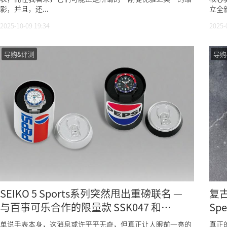
影，并且，还...
立全
2025-10-09 19:34
2025-
导购&评测
导购
SEIKO 5 Sports系列突然甩出重磅联名 —
复古
与百事可乐合作的限量款 SSK047 和
Sp
SRPL99
单说手表本身，这消息或许平平无奇，但真正让人眼前一亮的
真正