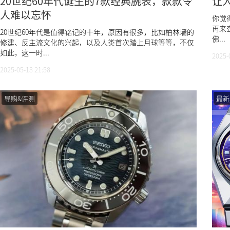
20世纪60年代诞生的7款经典腕表，款款令
让
人难以忘怀
你觉
再来查
20世纪60年代是值得铭记的十年，原因有很多，比如柏林墙的
佛...
修建、反主流文化的兴起，以及人类首次踏上月球等等，不仅
如此，这一时...
2025-
2025-05-13 21:58
导购&评测
最新