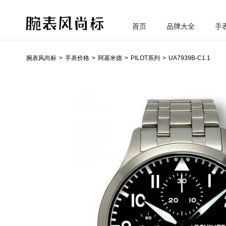
首页
品牌大全
手
腕
表风尚标
腕表风尚标
手表价格
阿基米德
PILOT系列
UA7939B-C1.1