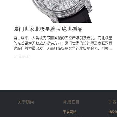
豪门世家北极星腕表 绝世孤品
自古以来，人类被无尽而神秘的天空所吸引及启发，而北极星
的光芒更为无数旅人提供方向；豪门世家的设计师及表匠深受
这股自然力量启发，因而打造极尽奢华的北极星腕表，引领...
2018-08-10
关于腕尚
常用栏目
手表
手表网站
18K