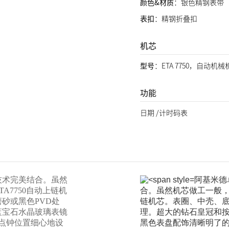
颜色&材质
：银色精钢表带
表扣
：精钢折叠扣
机芯
型号
：ETA 7750，自动机械
功能
日期 /计时码表
技术完美结合。虽然
阿基米德
7750自动上链机
合。虽然机芯做工一般，
砂或黑色PVD处
链机芯。表圈、中壳、底
蓝宝石水晶玻璃表镜
理。超大的钻石皇冠和
点钟位置细心地设
黑色表盘配饰清晰明了的