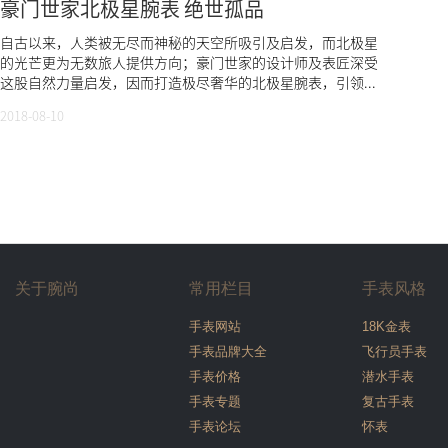
豪门世家北极星腕表 绝世孤品
自古以来，人类被无尽而神秘的天空所吸引及启发，而北极星
的光芒更为无数旅人提供方向；豪门世家的设计师及表匠深受
这股自然力量启发，因而打造极尽奢华的北极星腕表，引领...
2018-08-10
关于腕尚
常用栏目
手表风格
手表网站
18K金表
手表品牌大全
飞行员手表
手表价格
潜水手表
手表专题
复古手表
手表论坛
怀表