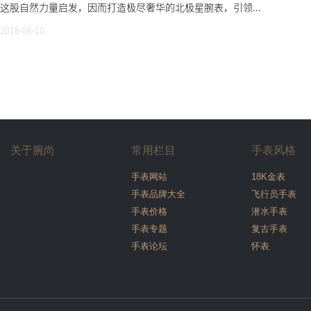
这股自然力量启发，因而打造极尽奢华的北极星腕表，引领...
2018-08-10
关于腕尚
常用栏目
手表风格
手表网站
18K金表
手表品牌大全
飞行员手表
手表价格
潜水手表
手表专题
复古手表
手表论坛
怀表