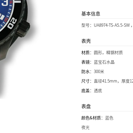
基本信息
型号：UA8974-TS-A5.5-
表壳
材质
：圆形，精钢材质
表镜
：蓝宝石水晶
防水
：300米
尺寸
：直径41.5mm，厚度1
底盖
：透底
表盘
颜色&材质
：蓝色
夜光