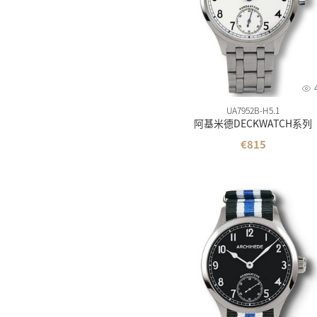
依波
维氏
摩纹
UA7952B-H5.1
阿基米德DECKWATCH系列
€815