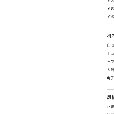
￥50,
瑞宝
￥100
冠蓝
￥20
香奈
爱马
机
LV
自动
迪奥
手动
宝诗
石英
博柏
太阳
绰美
电子
古驰
施华
风
阿玛
帝舵
正装
浪琴