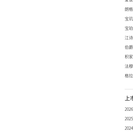
朗格
宝玑
宝珀
江诗
伯爵
积家
法穆
格拉
里查
亨利
上
罗杰
20
帕玛
20
雅典
20
雅克