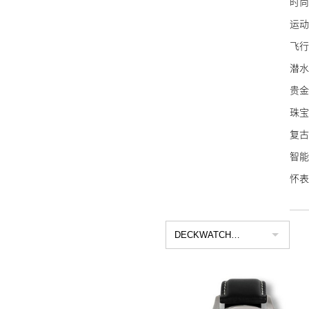
时尚
雷达
运动
万宝
飞行
泰格
潜水
NO
贵金
艾美
珠宝
宝齐
复古
波尔
智能
豪利
怀表
荣汉
名士
艾米
康斯
Sin
蕾蒙