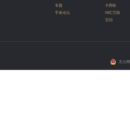
专题
卡西欧
手表论坛
IWC万国
宝珀
京公网安