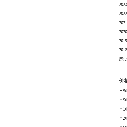
20
宇舶
20
芝柏
20
劳力
20
欧米
20
万国
20
百年
历史
卡地
沛纳
价
真力
柏莱
￥5
宝格
￥50
梵克
￥10,
昆仑
￥20,
萧邦