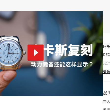
阿基
DE
共1
清除
品
百达
爱彼