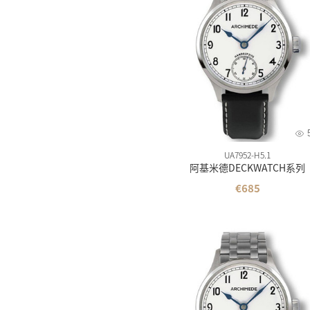
天梭
美度
精工
汉米
西铁
卡西
雪铁
UA7952-H5.1
阿基米德DECKWATCH系列
梅花
€685
飞亚
海鸥
摩凡
时度
依波
罗西