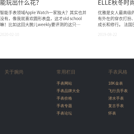
能玩出什么花？
ELLE秋冬时
智能手表领域Apple Watch一家独大？其实也并
优雅是女人最高级
没有，像我就喜欢圆形表盘，这才old school
有外在的穿衣打扮
嘛！比如这回大腕儿weekly要评测的这只
成长和修行。 法国
Emporio ...
2020-02-10
2019-08-22
关于腕尚
常用栏目
手表风格
手表网站
18K金表
手表品牌大全
飞行员手表
手表价格
潜水手表
手表专题
复古手表
手表论坛
怀表