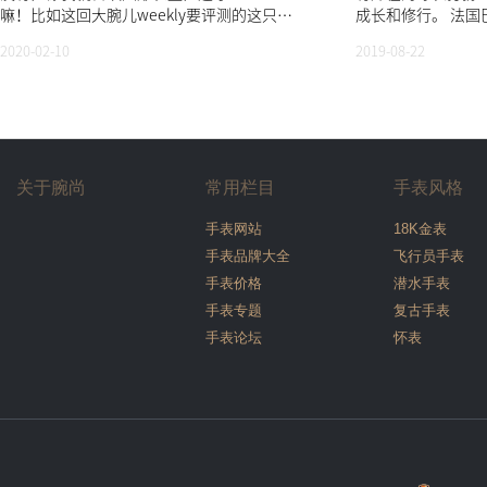
嘛！比如这回大腕儿weekly要评测的这只
成长和修行。 法国
Emporio ...
2020-02-10
2019-08-22
关于腕尚
常用栏目
手表风格
手表网站
18K金表
手表品牌大全
飞行员手表
手表价格
潜水手表
手表专题
复古手表
手表论坛
怀表