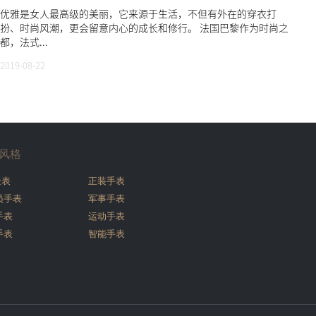
优雅是女人最高级的美丽，它来源于生活，不但有外在的穿衣打
扮、时尚风潮，更会留意内心的成长和修行。 法国巴黎作为时尚之
都，法式...
2019-08-22
风格
金表
正装手表
员手表
军事手表
手表
运动手表
手表
智能手表