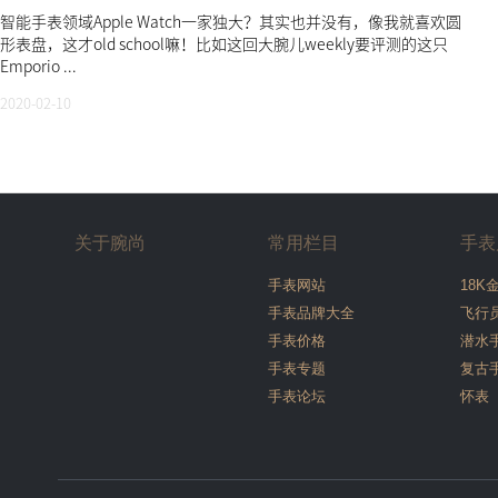
智能手表领域Apple Watch一家独大？其实也并没有，像我就喜欢圆
形表盘，这才old school嘛！比如这回大腕儿weekly要评测的这只
Emporio ...
2020-02-10
关于腕尚
常用栏目
手表
手表网站
18K
手表品牌大全
飞行
手表价格
潜水
手表专题
复古
手表论坛
怀表