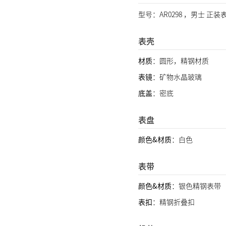
型号：AR0298 ，男士 正装
表壳
材质
：圆形，精钢材质
表镜
：矿物水晶玻璃
底盖
：密底
表盘
颜色&材质
：白色
表带
颜色&材质
：银色精钢表带
表扣
：精钢折叠扣