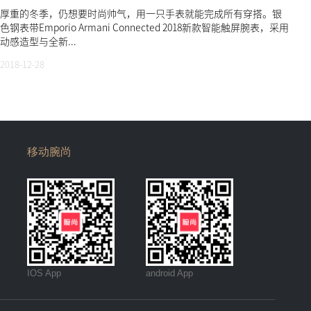
厚重的冬季，仍想要时尚帅气，用一只手表就能完成所有穿搭。银
色钢表带Emporio Armani Connected 2018新款智能触屏腕表，采用
动感造型与全新...
2018-12-28
移动腕尚
IOS App
android App