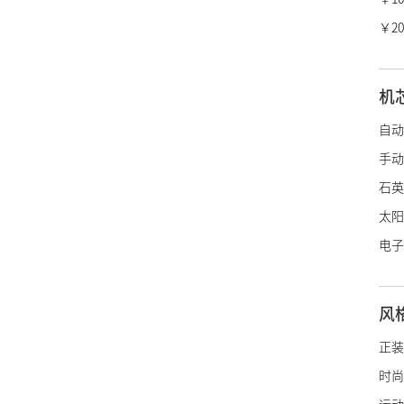
冠蓝
￥20
香奈
爱马
机
LV
自动
迪奥
手动
宝诗
石英
博柏
太阳
绰美
电子
古驰
施华
风
阿玛
帝舵
正装
浪琴
时尚
雷达