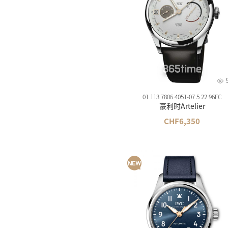
美度
精工
汉米
西铁
卡西
雪铁
01 113 7806 4051-07 5 22 96FC
豪利时Artelier
梅花
CHF6,350
飞亚
海鸥
摩凡
时度
依波
罗西
依波