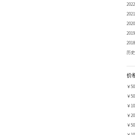
20
芝柏
20
劳力
20
欧米
20
万国
20
百年
历史
卡地
沛纳
价
真力
柏莱
￥5
宝格
￥50
梵克
￥10,
昆仑
￥20,
萧邦
￥50,
瑞宝
￥100