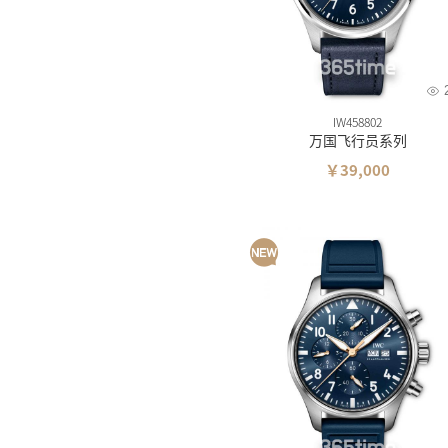
维氏
摩纹
IW458802
万国飞行员系列
￥39,000