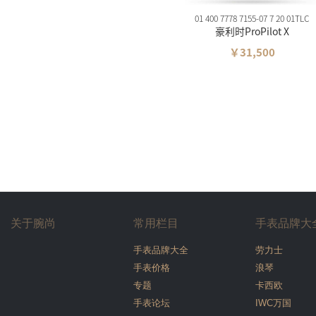
01 400 7778 7155-07 7 20 01TLC
豪利时ProPilot X
￥31,500
关于腕尚
常用栏目
手表品牌大
手表品牌大全
劳力士
手表价格
浪琴
专题
卡西欧
手表论坛
IWC万国