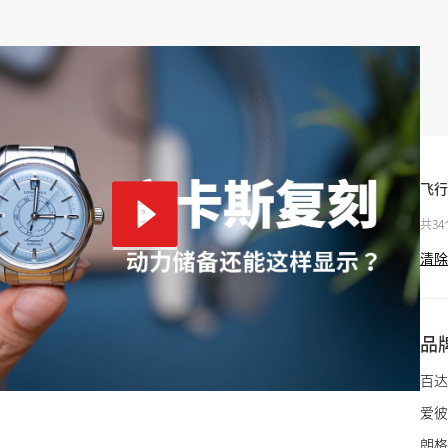
飞行
共3
清除
品
百达
爱彼
朗格