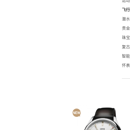
运动
万宝
飞行
泰格
潜水
NO
贵金
艾美
珠宝
宝齐
复古
波尔
智能
豪利
怀表
荣汉
名士
艾米
康斯
Sin
蕾蒙
天梭