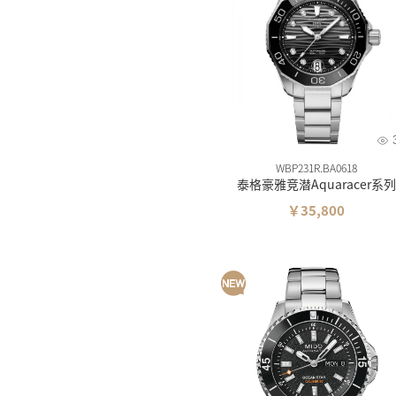
美度
精工
汉米
西铁
卡西
雪铁
WBP231R.BA0618
泰格豪雅竞潜Aquaracer系列
梅花
￥35,800
飞亚
海鸥
摩凡
时度
依波
罗西
依波