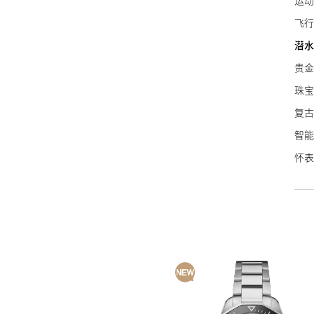
运动
万宝
飞行
泰格
潜水
NO
贵金
艾美
珠宝
宝齐
复古
波尔
智能
豪利
怀表
荣汉
名士
艾米
康斯
Sin
蕾蒙
天梭