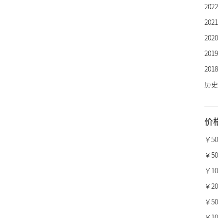
20
芝柏
20
劳力
20
欧米
20
万国
20
百年
历史
卡地
沛纳
价
真力
柏莱
￥5
宝格
￥50
梵克
￥10,
昆仑
￥20,
萧邦
￥50,
瑞宝
￥100