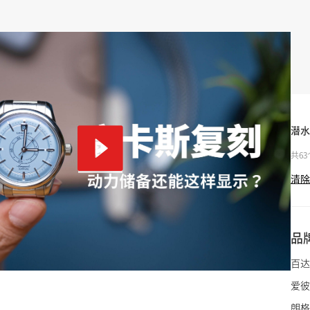
潜水
共6
清除
品
百达
爱彼
朗格