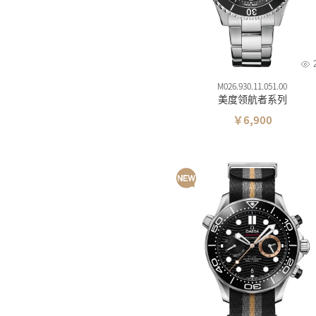
维氏
摩纹
M026.930.11.051.00
美度领航者系列
￥6,900