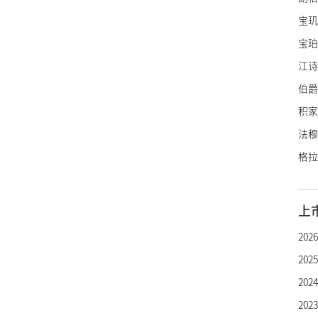
宝玑
宝珀
江诗
伯爵
积家
法穆
格拉
里查
亨利
上
罗杰
20
帕玛
20
雅典
20
雅克
20
宇舶