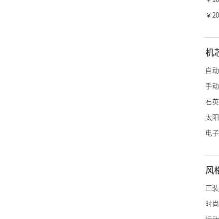
冠蓝
￥20
香奈
爱马
机
LV
自动
迪奥
手动
宝诗
石英
博柏
太阳
绰美
电子
古驰
施华
风
阿玛
帝舵
正装
浪琴
时尚
雷达